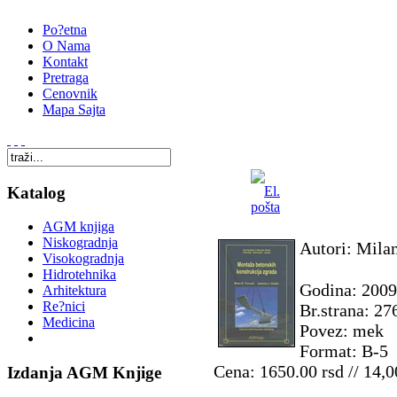
Po?etna
O Nama
Kontakt
Pretraga
Cenovnik
Mapa Sajta
Katalog
AGM knjiga
Niskogradnja
Autori: Mila
Visokogradnja
Hidrotehnika
Godina: 2009
Arhitektura
Re?nici
Br.strana: 27
Medicina
Povez: mek
Format: B-5 /
Cena: 1650.00 rsd // 14,
Izdanja AGM Knjige