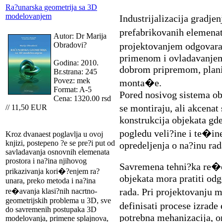
Ra?unarska geometrija sa 3D
modelovanjem
Industrijalizacija gradje
prefabrikovanih elemenat
Autor: Dr Marija
Obradovi?
projektovanjem odgovara
primenom i ovladavanje
Godina: 2010.
dobrom pripremom, plani
Br.strana: 245
Povez: mek
monta�e.
Format: A-5
Pored nosivog sistema ob
Cena: 1320.00 rsd
se montiraju, ali akcena
// 11,50 EUR
konstrukcija objekata gd
pogledu veli?ine i te�i
Kroz dvanaest poglavlja u ovoj
knjizi, postepeno ?e se pre?i put od
opredeljenja o na?inu rad
savladavanja osnovnih elemenata
prostora i na?ina njihovog
Savremena tehni?ka re�
prikazivanja kori�?enjem ra?
objekata mora pratiti odg
unara, preko metoda i na?ina
rada. Pri projektovanju 
re�avanja klasi?nih nacrtno-
geometrijskih problema u 3D, sve
definisati procese izrad
do savremenih postupaka 3D
potrebna mehanizacija, or
modelovanja, primene splajnova,