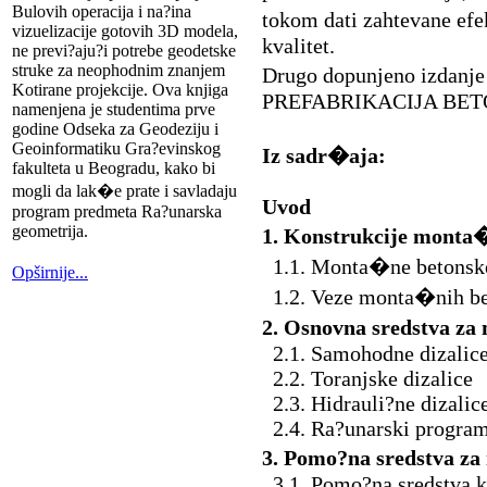
Bulovih operacija i na?ina
tokom dati zahtevane efe
vizuelizacije gotovih 3D modela,
kvalitet.
ne previ?aju?i potrebe geodetske
struke za neophodnim znanjem
Drugo dopunjeno izdanje
Kotirane projekcije. Ova knjiga
PREFABRIKACIJA BET
namenjena je studentima prve
godine Odseka za Geodeziju i
Geoinformatiku Gra?evinskog
Iz sadr�aja:
fakulteta u Beogradu, kako bi
mogli da lak�e prate i savladaju
Uvod
program predmeta Ra?unarska
geometrija.
1. Konstrukcije monta�
1.1. Monta�ne betonsk
Opširnije...
1.2. Veze monta�nih bet
2. Osnovna sredstva za
2.1. Samohodne dizalic
2.2. Toranjske dizalice
2.3. Hidrauli?ne dizalic
2.4. Ra?unarski program 
3. Pomo?na sredstva z
3.1. Pomo?na sredstva ko