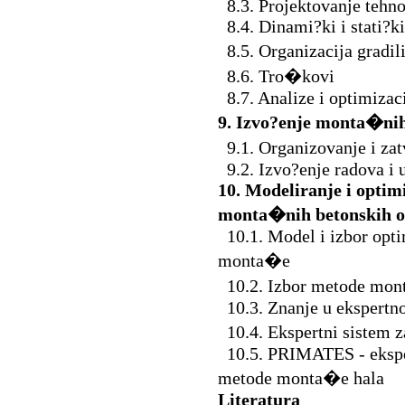
8.3. Projektovanje tehno
8.4. Dinami?ki i stati?ki
8.5. Organizacija gradi
8.6. Tro�kovi
8.7. Analize i optimizac
9. Izvo?enje monta�nih
9.1. Organizovanje i zat
9.2. Izvo?enje radova i 
10. Modeliranje i optim
monta�nih betonskih o
10.1. Model i izbor opti
monta�e
10.2. Izbor metode mon
10.3. Znanje u ekspertn
10.4. Ekspertni sistem 
10.5. PRIMATES - eksper
metode monta�e hala
Literatura