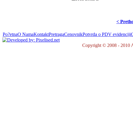
< Preth
Po?etna
O Nama
Kontakt
Pretraga
Cenovnik
Potvrda o PDV evidenciji
O
Copyright © 2008 - 2010 