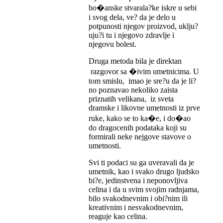
bo�anske stvarala?ke iskre u sebi
i svog dela, ve? da je delo u
potpunosti njegov proizvod, uklju?
uju?i tu i njegovo zdravlje i
njegovu bolest.
Druga metoda bila je direktan
razgovor sa �ivim umetnicima. U
tom smislu, imao je sre?u da je li?
no poznavao nekoliko zaista
priznatih velikana, iz sveta
dramske i likovne umetnosti iz prve
ruke, kako se to ka�e, i do�ao
do dragocenih podataka koji su
formirali neke nejgove stavove o
umetnosti.
Svi ti podaci su ga uveravali da je
umetnik, kao i svako drugo ljudsko
bi?e, jedinstvena i neponovljiva
celina i da u svim svojim radnjama,
bilo svakodnevnim i obi?nim ili
kreativnim i nesvakodnevnim,
reaguje kao celina.