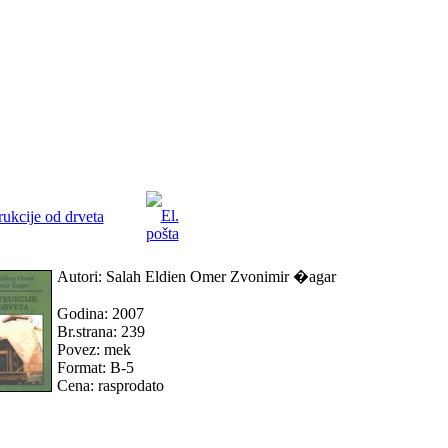
ukcije od drveta
Autori: Salah Eldien Omer Zvonimir �agar
Godina: 2007
Br.strana: 239
Povez: mek
Format: B-5
Cena: rasprodato