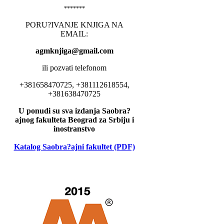
*******
PORU?IVANJE KNJIGA NA
EMAIL:
agmknjiga@gmail.com
ili pozvati telefonom
+381658470725, +381112618554,
+381638470725
U ponudi su sva izdanja Saobra?
ajnog fakulteta Beograd za Srbiju i
inostranstvo
Katalog Saobra?ajni fakultet (PDF)