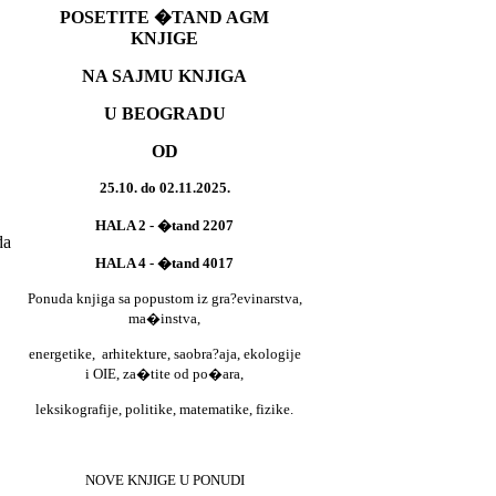
POSETITE �TAND AGM
KNJIGE
NA SAJMU KNJIGA
U BEOGRADU
OD
25.10. do 02.11.2025.
HALA 2 - �tand 2207
da
HALA 4 - �tand 4017
Ponuda knjiga sa popustom iz gra?evinarstva,
ma�instva,
energetike,
arhitekture, saobra?aja, ekologije
i OIE, za�tite od po�ara,
leksikografije, politike, matematike, fizike.
NOVE KNJIGE U PONUDI