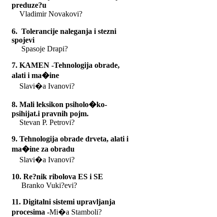
preduze?u
Vladimir Novakovi?
6. Tolerancije naleganja i stezni
spojevi
Spasoje Drapi?
7. KAMEN -Tehnologija obrade,
alati i ma�ine
Slavi�a Ivanovi?
8. Mali leksikon psiholo�ko-
psihijat.i pravnih pojm.
Stevan P. Petrovi?
9. Tehnologija obrade drveta, alati i
ma�ine za obradu
Slavi�a Ivanovi?
10
. Re?nik ribolova ES i SE
Branko Vuki?evi?
11. Digitalni sistemi upravljanja
procesima -
Mi�a Stamboli?