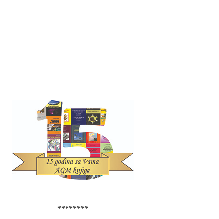
********