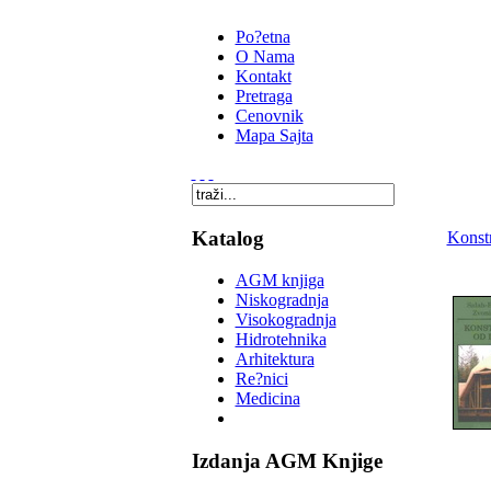
Po?etna
O Nama
Kontakt
Pretraga
Cenovnik
Mapa Sajta
Katalog
Konstr
AGM knjiga
Niskogradnja
Visokogradnja
Hidrotehnika
Arhitektura
Re?nici
Medicina
Izdanja AGM Knjige