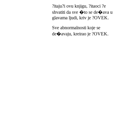
?itaju?i ovu knjigu, ?itaoci ?e
shvatiti da sve �to se de�ava u
glavama ljudi, kriv je ?OVEK.
Sve abnormalnosti koje se
de�avaju, kreirao je ?OVEK.