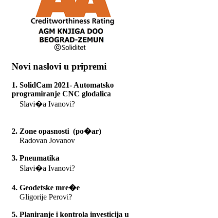
Novi naslovi u pripremi
1. SolidCam 2021- Automatsko
programiranje CNC glodalica
Slavi�a Ivanovi?
2. Zone opasnosti (po�ar)
Radovan Jovanov
3. Pneumatika
Slavi�a Ivanovi?
4. Geodetske mre�e
Gligorije Perovi?
5. Planiranje i kontrola investicija u