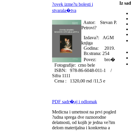
Iz sa
?ovek izme?u bolesti i
stvarala�tva
Autor: Stevan P.
Petrovi?
Izdava?: AGM
knjiga
Godina: 2019.
Br.strana: 254
Povez: bro�
Fotografije: crno bele
ISBN: 978-86-6048-011-1 /
Sifra 1111
Cena : 1320,00 rsd /11,5 e
PDF sadr�aj i odlomak
Medicna i umetnost na prvi pogled
?udna sprega dve raznorodne
delatnosti, od kojih je jedna ve?im
delom materijalna i konkretna a