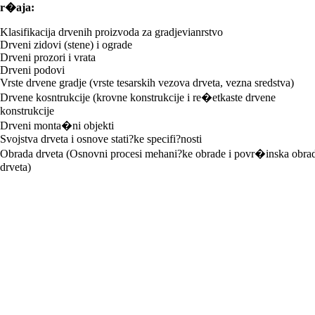
dr�aja:
Klasifikacija drvenih proizvoda za gradjevianrstvo
Drveni zidovi (stene) i ograde
Drveni prozori i vrata
Drveni podovi
Vrste drvene gradje (vrste tesarskih vezova drveta, vezna sredstva)
Drvene kosntrukcije (krovne konstrukcije i re�etkaste drvene
konstrukcije
Drveni monta�ni objekti
Svojstva drveta i osnove stati?ke specifi?nosti
Obrada drveta (Osnovni procesi mehani?ke obrade i povr�inska obra
drveta)