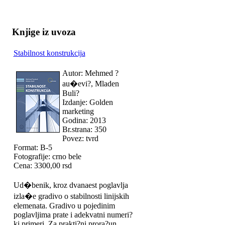
Knjige iz uvoza
Stabilnost konstrukcija
Autor: Mehmed ?
au�evi?, Mladen
Buli?
Izdanje: Golden
marketing
Godina: 2013
Br.strana: 350
Povez: tvrd
Format: B-5
Fotografije: crno bele
Cena: 3300,00 rsd
Ud�benik, kroz dvanaest poglavlja
izla�e gradivo o stabilnosti linijskih
elemenata. Gradivo u pojedinim
poglavljima prate i adekvatni numeri?
ki primeri. Za prakti?ni prora?un