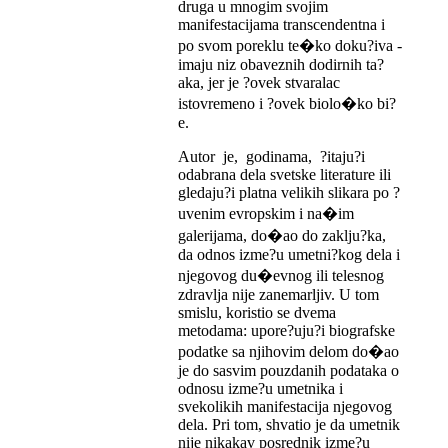
druga u mnogim svojim
manifestacijama transcendentna i
po svom poreklu te�ko doku?iva -
imaju niz obaveznih dodirnih ta?
aka, jer je ?ovek stvaralac
istovremeno i ?ovek biolo�ko bi?
e.
Autor je, godinama, ?itaju?i
odabrana dela svetske literature ili
gledaju?i platna velikih slikara po ?
uvenim evropskim i na�im
galerijama, do�ao do zaklju?ka,
da odnos izme?u umetni?kog dela i
njegovog du�evnog ili telesnog
zdravlja nije zanemarljiv. U tom
smislu, koristio se dvema
metodama: upore?uju?i biografske
podatke sa njihovim delom do�ao
je do sasvim pouzdanih podataka o
odnosu izme?u umetnika i
svekolikih manifestacija njegovog
dela. Pri tom, shvatio je da umetnik
nije nikakav posrednik izme?u