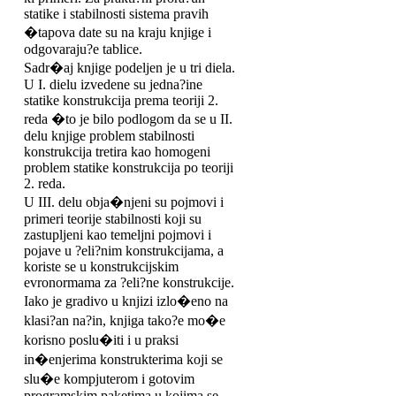
statike i stabilnosti sistema pravih
�tapova date su na kraju knjige i
odgovaraju?e tablice.
Sadr�aj knjige podeljen je u tri diela.
U I. dielu izvedene su jedna?ine
statike konstrukcija prema teoriji 2.
reda �to je bilo podlogom da se u II.
delu knjige problem stabilnosti
konstrukcija tretira kao homogeni
problem statike konstrukcija po teoriji
2. reda.
U III. delu obja�njeni su pojmovi i
primeri teorije stabilnosti koji su
zastupljeni kao temeljni pojmovi i
pojave u ?eli?nim konstrukcijama, a
koriste se u konstrukcijskim
evronormama za ?eli?ne konstrukcije.
Iako je gradivo u knjizi izlo�eno na
klasi?an na?in, knjiga tako?e mo�e
korisno poslu�iti i u praksi
in�enjerima konstrukterima koji se
slu�e kompjuterom i gotovim
programskim paketima u kojima se