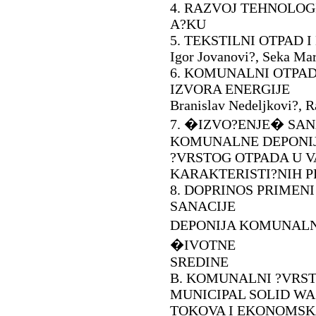
4. RAZVOJ TEHNOLOG
A?KU
5. TEKSTILNI OTPAD 
Igor Jovanovi?, Seka Mar
6. KOMUNALNI OTPA
IZVORA ENERGIJE
Branislav Nedeljkovi?, R
7. �IZVO?ENJE� SANA
KOMUNALNE DEPONI
?VRSTOG OTPADA U V
KARAKTERISTI?NIH P
8. DOPRINOS PRIMEN
SANACIJE
DEPONIJA KOMUNALN
�IVOTNE
SREDINE
B. KOMUNALNI ?VRST
MUNICIPAL SOLID WA
TOKOVA I EKONOMS