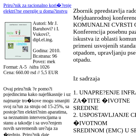
Priru?nik za racionalno kori�?enje
Zbornik ppredstavlja rad
elektri?ne energije u doma?instvu
Mejduanrodnoj konfere
Autori: Mr J.
KOMUNALNI CVRSTI O
Baruhovi? i I.
Konferencija posebnu paz
Vukovi?,
iskustva iz oblasti komun
dipl.el.ing.
primeni usvojenih standa
Godina: 2010.
otpadom, upravljanju ps
Br.strana: 96
otpadu.
Povez: mek
Format: A-5 /sifra 1026
Cena: 660.00 rsd // 5,5 EUR
Iz sadrzaja
Ovaj priru?nik ?e pomo?i
1. UNAPRE?ENJE INF
pojedincima kako najefikasnije i uz
ZA�TITE �IVOTNE
najmanje tro�kove mogu smanjiti
svoj ra?un za struju od 15-25%, sa
SREDINE
postoje?im elektri?nim aparatima,
2. USPOSTAVLJANJE 
sa neznatnim intervencijama u
�IVOTNOM
stanu a takodje i sa uvo?enjem
novih savremenih ure?aja za
SREDINOM (EMC) U SR
�tednju. Priru?nik daje