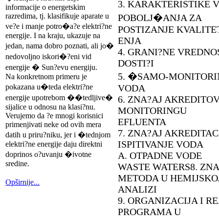
3. KARAKTERISTIKE 
informacije o energetskim
razredima, tj. klasifikuje aparate u
POBOLJ�ANJA ZA
ve?e i manje potro�a?e elektri?ne
POSTIZANJE KVALITE
energije. I na kraju, ukazuje na
ENJA
jedan, nama dobro poznati, ali jo�
4. GRANI?NE VREDNOS
nedovoljno iskori�?eni vid
DOSTI?I
energije � Sun?evu energiju.
5. �SAMO-MONITORI
Na konkretnom primeru je
pokazana u�teda elektri?ne
VODA
energije upotrebom ��tedljive�
6. ZNA?AJ AKREDITO
sijalice u odnosu na klasi?nu.
MONITORINGU
Verujemo da ?e mnogi korisnici
EFLUENTA
primenjivati neke od ovih mera
7. ZNA?AJ AKREDITAC
datih u priru?niku, jer i �tednjom
ISPITIVANJE VODA
elektri?ne energije daju direktni
doprinos o?uvanju �ivotne
A. OTPADNE VODE
sredine.
WASTE WATERS8. ZNA
METODA U HEMIJSKO
Opširnije...
ANALIZI
9. ORGANIZACIJA I R
PROGRAMA U