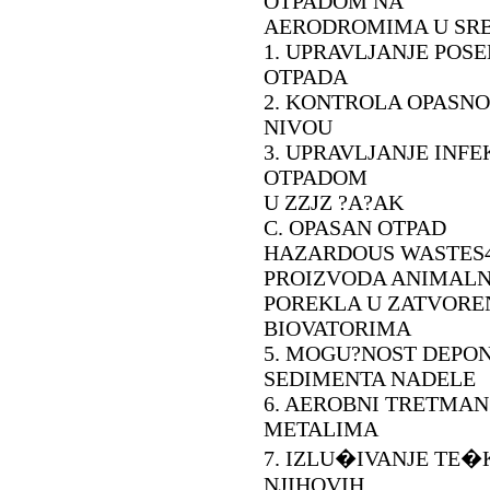
OTPADOM NA
AERODROMIMA U SRB
1. UPRAVLJANJE PO
OTPADA
2. KONTROLA OPASN
NIVOU
3. UPRAVLJANJE INF
OTPADOM
U ZZJZ ?A?AK
C. OPASAN OTPAD
HAZARDOUS WASTES4
PROIZVODA ANIMAL
POREKLA U ZATVORE
BIOVATORIMA
5. MOGU?NOST DEPO
SEDIMENTA NADELE
6. AEROBNI TRETMA
METALIMA
7. IZLU�IVANJE TE�
NJIHOVIH