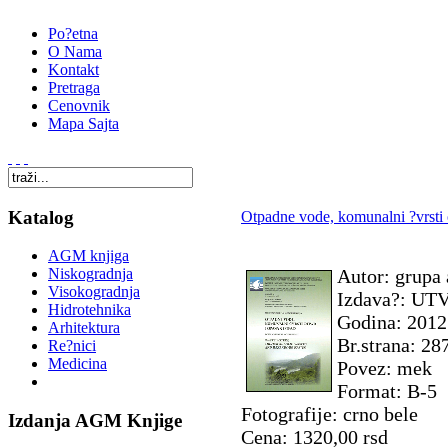
Po?etna
O Nama
Kontakt
Pretraga
Cenovnik
Mapa Sajta
Katalog
Otpadne vode, komunalni ?vrsti 
AGM knjiga
Autor: grupa 
Niskogradnja
Visokogradnja
Izdava?: UT
Hidrotehnika
Godina: 2012
Arhitektura
Br.strana: 28
Re?nici
Medicina
Povez: mek
Format: B-5
Fotografije: crno bele
Izdanja AGM Knjige
Cena: 1320,00 rsd