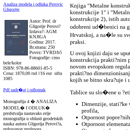
Analiza modela i odluka Perovic
Knjiga "Metalne konstruk
Gligorije
konstrukcije 1" i "Metaln
konstrukcije 2), istih aut
Autor: Prof. dr
odobreni ud�benici na g
Gligorije Perovi?
Izdava?: AGM
Hrvatskoj, a na�le su sv
KNJIGA
praksi.
Godina: 2017.
Br.strana: 250
Povez: TVRD/b5
U ovoj knjizi daju se upu
Fotografije: crno
konstrukcija prakti?nim 
bele/kolor
novom evropskom regulat
ISBN: 978-86-88601-85-5
prakti?no dimenzionisanj
Cena: 1870,00 rsd //16 eur sifra
1085
kojih se bitno skra?uje i
Pdf sadr�aj i odlomak
Tablice su slo�ene u ?eti
Monografija 4 � ANALIZA
Dimenzije, stati?ke 
MODEL� I ODLUK�
profila,
predstvalja nastavaks erije
Otpornost popre?nih 
monografija u oblasti geodetskih
Otpornost elemenata 
nauka autora Gligorija Perovi?a,
redovonog profesora