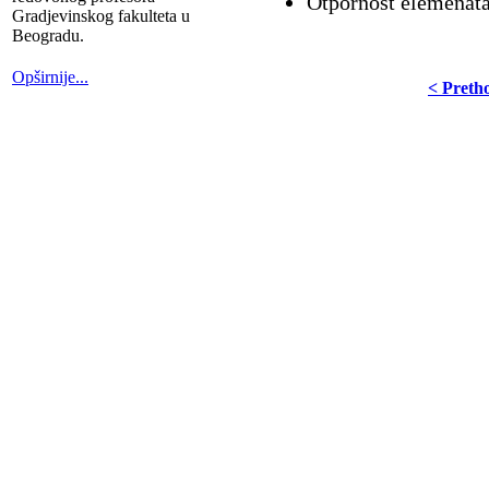
Otpornost elemenata
Gradjevinskog fakulteta u
Beogradu.
Opširnije...
< Preth