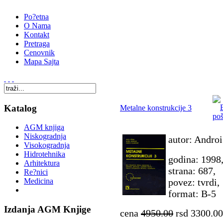
Po?etna
O Nama
Kontakt
Pretraga
Cenovnik
Mapa Sajta
Katalog
Metalne konstrukcije 3
AGM knjiga
Niskogradnja
autor: Andro
Visokogradnja
Hidrotehnika
godina: 1998
Arhitektura
strana: 687,
Re?nici
povez: tvrdi,
Medicina
format: B-5
Izdanja AGM Knjige
cena
4950.00
rsd 3300.00