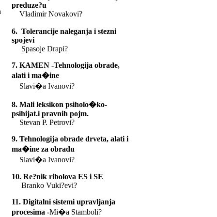
preduze?u
a
Vladimir Novakovi?
6. Tolerancije naleganja i stezni
spojevi
Spasoje Drapi?
7. KAMEN -Tehnologija obrade,
alati i ma�ine
Slavi�a Ivanovi?
8. Mali leksikon psiholo�ko-
psihijat.i pravnih pojm.
Stevan P. Petrovi?
9. Tehnologija obrade drveta, alati i
ma�ine za obradu
Slavi�a Ivanovi?
10
. Re?nik ribolova ES i SE
Branko Vuki?evi?
11. Digitalni sistemi upravljanja
procesima -
Mi�a Stamboli?