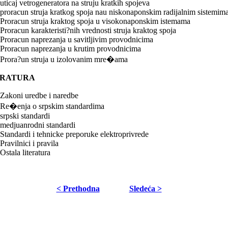
uticaj vetrogeneratora na struju kratkih spojeva
proracun struja kratkog spoja nau niskonaponskim radijalnim sistemim
Proracun struja kraktog spoja u visokonaponskim istemama
Proracun karakteristi?nih vrednosti struja kraktog spoja
Proracun naprezanja u savitljivim provodnicima
Proracun naprezanja u krutim provodnicima
Prora?un struja u izolovanim mre�ama
ERATURA
Zakoni uredbe i naredbe
Re�enja o srpskim standardima
srpski standardi
medjuanrodni standardi
Standardi i tehnicke preporuke elektroprivrede
Pravilnici i pravila
Ostala literatura
< Prethodna
Sledeća >