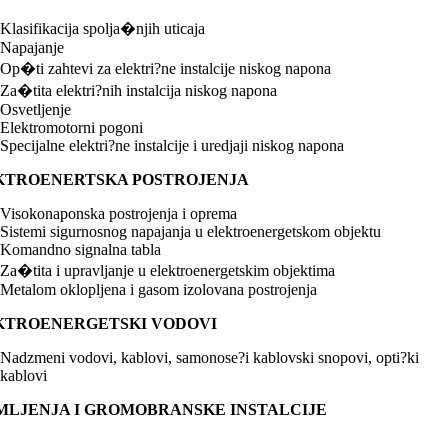
Klasifikacija spolja�njih uticaja
Napajanje
Op�ti zahtevi za elektri?ne instalcije niskog napona
Za�tita elektri?nih instalcija niskog napona
Osvetljenje
Elektromotorni pogoni
Specijalne elektri?ne instalcije i uredjaji niskog napona
KTROENERTSKA POSTROJENJA
Visokonaponska postrojenja i oprema
Sistemi sigurnosnog napajanja u elektroenergetskom objektu
Komandno signalna tabla
Za�tita i upravljanje u elektroenergetskim objektima
Metalom oklopljena i gasom izolovana postrojenja
KTROENERGETSKI VODOVI
Nadzmeni vodovi, kablovi, samonose?i kablovski snopovi, opti?ki
kablovi
MLJENJA I GROMOBRANSKE INSTALCIJE