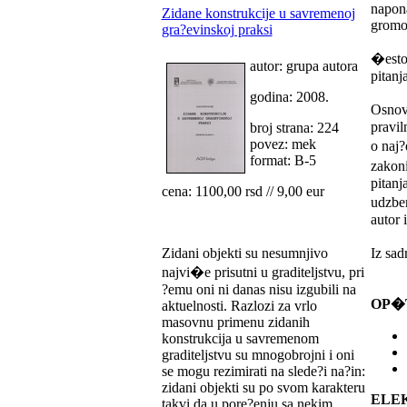
napona
Zidane konstrukcije u savremenoj
gromob
gra?evinskoj praksi
�esto 
autor: grupa autora
pitanj
godina: 2008.
Osnovu
pravil
broj strana: 224
povez: mek
o naj?
format: B-5
zakoni
pitanj
cena: 1100,00 rsd // 9,00 eur
udzben
autor i
Zidani objekti su nesumnjivo
Iz sad
najvi�e prisutni u graditeljstvu, pri
?emu oni ni danas nisu izgubili na
OP�T
aktuelnosti. Razlozi za vrlo
masovnu primenu zidanih
konstrukcija u savremenom
graditeljstvu su mnogobrojni i oni
se mogu rezimirati na slede?i na?in:
zidani objekti su po svom karakteru
ELEK
takvi da u pore?enju sa nekim