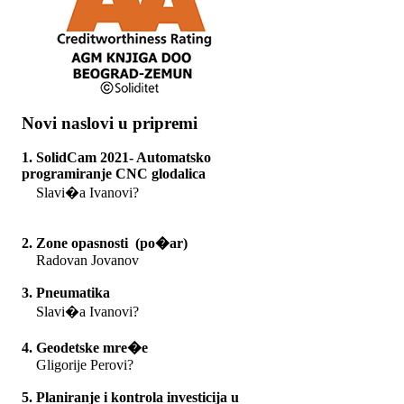
Novi naslovi u pripremi
1. SolidCam 2021- Automatsko
programiranje CNC glodalica
Slavi�a Ivanovi?
2. Zone opasnosti (po�ar)
Radovan Jovanov
3. Pneumatika
Slavi�a Ivanovi?
4. Geodetske mre�e
Gligorije Perovi?
5. Planiranje i kontrola investicija u