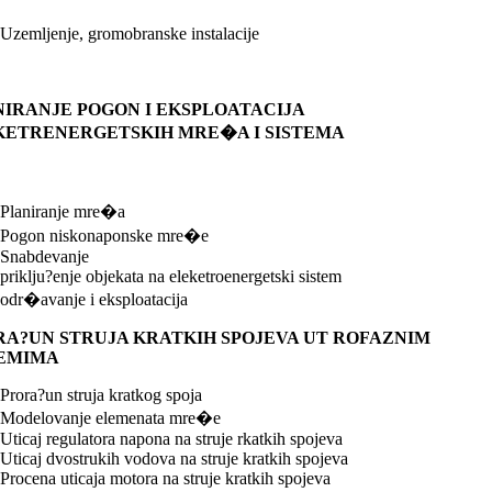
Uzemljenje, gromobranske instalacije
IRANJE POGON I EKSPLOATACIJA
KETRENERGETSKIH MRE�A I SISTEMA
Planiranje mre�a
Pogon niskonaponske mre�e
Snabdevanje
priklju?enje objekata na eleketroenergetski sistem
odr�avanje i eksploatacija
A?UN STRUJA KRATKIH SPOJEVA UT ROFAZNIM
TEMIMA
Prora?un struja kratkog spoja
Modelovanje elemenata mre�e
Uticaj regulatora napona na struje rkatkih spojeva
Uticaj dvostrukih vodova na struje kratkih spojeva
Procena uticaja motora na struje kratkih spojeva