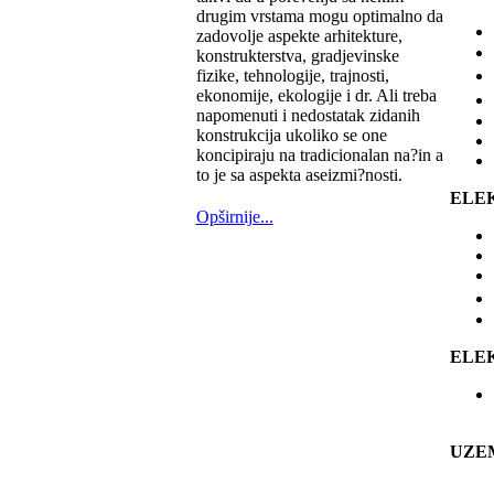
drugim vrstama mogu optimalno da
zadovolje aspekte arhitekture,
konstrukterstva, gradjevinske
fizike, tehnologije, trajnosti,
ekonomije, ekologije i dr. Ali treba
napomenuti i nedostatak zidanih
konstrukcija ukoliko se one
koncipiraju na tradicionalan na?in a
to je sa aspekta aseizmi?nosti.
ELE
Opširnije...
ELE
UZE