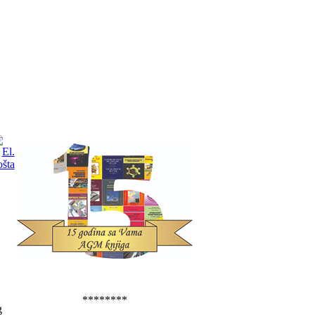
********
g