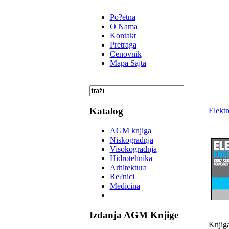
Po?etna
O Nama
Kontakt
Pretraga
Cenovnik
Mapa Sajta
Katalog
Elektr
AGM knjiga
Niskogradnja
Visokogradnja
Hidrotehnika
Arhitektura
Re?nici
Medicina
Izdanja AGM Knjige
Knjiga