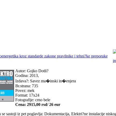
oenergetika kroz standarde zakone pravilnike i tehni?ke preporuke
Autor: Gojko Dotli?
Godina: 2013,
Izdava?: Savez ma�inski in�enjera
Br.strana: 735
Povez: mek
Format: 17x24
Fotografije: crno bele
Cena: 2915,00 rsd/ 26 eur
 se sastoji iz pet poglavlja: Dokumentacija, Elektri?ne instalacije nisko