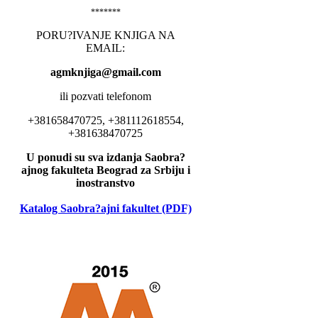
*******
PORU?IVANJE KNJIGA NA
EMAIL:
agmknjiga@gmail.com
ili pozvati telefonom
+381658470725, +381112618554,
+381638470725
U ponudi su sva izdanja Saobra?
ajnog fakulteta Beograd za Srbiju i
inostranstvo
Katalog Saobra?ajni fakultet (PDF)