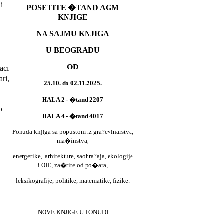
i
POSETITE �TAND AGM
KNJIGE
a
NA SAJMU KNJIGA
U BEOGRADU
OD
aci
ri,
25.10. do 02.11.2025.
HALA 2 - �tand 2207
o
HALA 4 - �tand 4017
Ponuda knjiga sa popustom iz gra?evinarstva,
ma�instva,
energetike,
arhitekture, saobra?aja, ekologije
i OIE, za�tite od po�ara,
leksikografije, politike, matematike, fizike.
NOVE KNJIGE U PONUDI