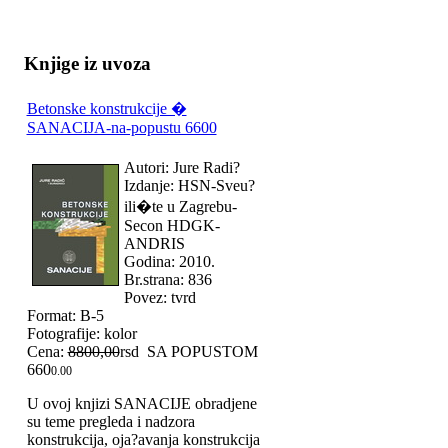
Knjige iz uvoza
Betonske konstrukcije �
SANACIJA-na-popustu 6600
Autori: Jure Radi?
Izdanje: HSN-Sveu?
ili�te u Zagrebu-
Secon HDGK-
ANDRIS
Godina: 2010.
Br.strana: 836
Povez: tvrd
Format: B-5
Fotografije: kolor
Cena:
8800,00
rsd SA POPUSTOM
660
0.00
U ovoj knjizi SANACIJE obradjene
su teme pregleda i nadzora
konstrukcija, oja?avanja konstrukcija