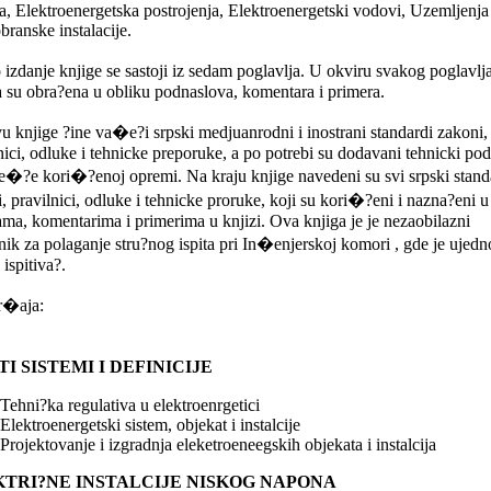
, Elektroenergetska postrojenja, Elektroenergetski vodovi, Uzemljenja 
ranske instalacije.
izdanje knjige se sastoji iz sedam poglavlja. U okviru svakog poglavlj
a su obra?ena u obliku podnaslova, komentara i primera.
 knjige ?ine va�e?i srpski medjuanrodni i inostrani standardi zakoni,
nici, odluke i tehnicke preporuke, a po potrebi su dodavani tehnicki pod
e�?e kori�?enoj opremi. Na kraju knjige navedeni su svi srpski standa
, pravilnici, odluke i tehnicke proruke, koji su kori�?eni i nazna?eni u
ama, komentarima i primerima u knjizi. Ova knjiga je je nezaobilazni
ik za polaganje stru?nog ispita pri In�enjerskoj komori , gde je ujedn
 ispitiva?.
r�aja:
I SISTEMI I DEFINICIJE
Tehni?ka regulativa u elektroenrgetici
Elektroenergetski sistem, objekat i instalcije
Projektovanje i izgradnja eleketroeneegskih objekata i instalcija
TRI?NE INSTALCIJE NISKOG NAPONA