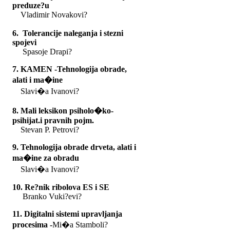
preduze?u
Vladimir Novakovi?
6. Tolerancije naleganja i stezni
spojevi
Spasoje Drapi?
7. KAMEN -Tehnologija obrade,
alati i ma�ine
Slavi�a Ivanovi?
8. Mali leksikon psiholo�ko-
psihijat.i pravnih pojm.
Stevan P. Petrovi?
9. Tehnologija obrade drveta, alati i
ma�ine za obradu
Slavi�a Ivanovi?
10
. Re?nik ribolova ES i SE
Branko Vuki?evi?
11. Digitalni sistemi upravljanja
procesima -
Mi�a Stamboli?