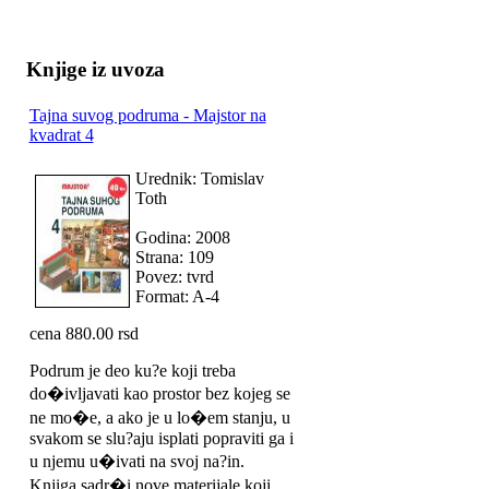
Knjige iz uvoza
Tajna suvog podruma - Majstor na
kvadrat 4
Urednik: Tomislav
Toth
Godina: 2008
Strana: 109
Povez: tvrd
Format: A-4
cena 880.00 rsd
Podrum je deo ku?e koji treba
do�ivljavati kao prostor bez kojeg se
ne mo�e, a ako je u lo�em stanju, u
svakom se slu?aju isplati popraviti ga i
u njemu u�ivati na svoj na?in.
Knjiga sadr�i nove materijale koji