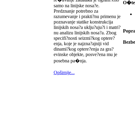
O�te?
samo na linijske nosa?e.
Predznanje potrebno za
razumevanje i prakti?nu primenu je
poznavanje statike konstrukcija
linijskih nosa?a uklju?uju?i i matri?
Popra
nu analizu linijskih nosa?a. Zbog
specifi?nosti seizmi?kog optere?
Bezbe
enja, koje je najzna?ajniji vid
dinami?kog optere?enja za gra?
evinske objekte, posve?ena mu je
posebna pa�nja.
Opširnije...