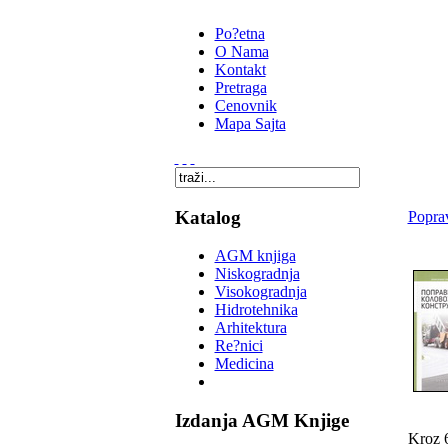
Po?etna
O Nama
Kontakt
Pretraga
Cenovnik
Mapa Sajta
Katalog
Poprav
AGM knjiga
Niskogradnja
Visokogradnja
Hidrotehnika
Arhitektura
Re?nici
Medicina
Izdanja AGM Knjige
Kroz 6