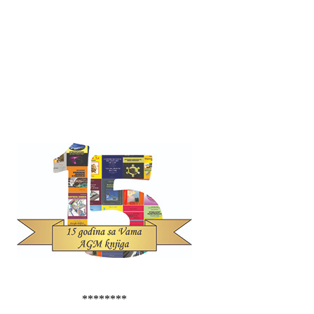
********