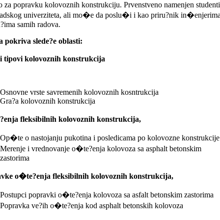
o za popravku kolovoznih konstrukciju. Prvenstveno namenjen student
dskog univerziteta, ali mo�e da poslu�i i kao priru?nik in�enjerima
a?ima samih radova.
 pokriva slede?e oblasti:
i tipovi kolovoznih konstrukcija
Osnovne vrste savremenih kolovoznih kosntrukcija
Gra?a kolovoznih konstrukcija
enja fleksibilnih kolovoznih konstrukcija,
Op�te o nastojanju pukotina i posledicama po kolovozne konstrukcije
Merenje i vrednovanje o�te?enja kolovoza sa asphalt betonskim
zastorima
vke o�te?enja fleksibilnih kolovoznih konstrukcija,
Postupci popravki o�te?enja kolovoza sa asfalt betonskim zastorima
Popravka ve?ih o�te?enja kod asphalt betonskih kolovoza