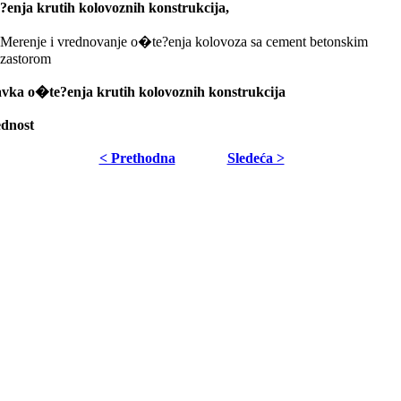
enja krutih kolovoznih konstrukcija,
Merenje i vrednovanje o�te?enja kolovoza sa cement betonskim
zastorom
vka o�te?enja krutih kolovoznih konstrukcija
dnost
< Prethodna
Sledeća >