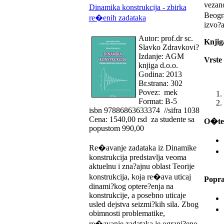
vezan
Dinamika konstrukcija - zbirka
Beogra
re�enih zadataka
izvo?
Autor: prof.dr sc.
Knjiga
Slavko Zdravkovi?
Izdanje: AGM
Vrste 
knjiga d.o.o.
Godina: 2013
Br.strana: 302
Povez: mek
Format: B-5
isbn 97886863633374 //sifra 1038
Cena: 1540,00 rsd za studente sa
O�te?
popustom 990,00
Re�avanje zadataka iz Dinamike
konstrukcija predstavlja veoma
aktuelnu i zna?ajnu oblast Teorije
konstrukcija, koja re�ava uticaj
Popra
dinami?kog optere?enja na
konstrukcije, a posebno uticaje
usled dejstva seizmi?kih sila. Zbog
obimnosti problematike,
re�avanje zadataka je ograni?eno