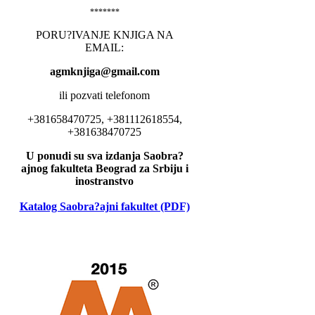
*******
PORU?IVANJE KNJIGA NA
EMAIL:
agmknjiga@gmail.com
ili pozvati telefonom
+381658470725, +381112618554,
+381638470725
U ponudi su sva izdanja Saobra?
ajnog fakulteta Beograd za Srbiju i
inostranstvo
Katalog Saobra?ajni fakultet (PDF)