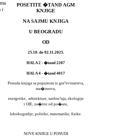
ima
POSETITE �TAND AGM
 i
KNJIGE
NA SAJMU KNJIGA
U BEOGRADU
OD
25.10. do 02.11.2025.
HALA 2 - �tand 2207
HALA 4 - �tand 4017
Ponuda knjiga sa popustom iz gra?evinarstva,
ma�instva,
energetike,
arhitekture, saobra?aja, ekologije
i OIE, za�tite od po�ara,
leksikografije, politike, matematike, fizike.
NOVE KNJIGE U PONUDI