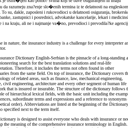
 je osmi�ljen kao pomo? svima koji se bave osiguranjem ili imaju
u da razumeju zna?enje slo�enih termina iz te delatnosti na englesko
. To su, dakle, zaposleni i rukovodioci u delatnosti osiguranja, brokersk
banke, zastupnici i posrednici, advokatske kancelarije, lekari i medicin
e i na kraju, ali ne i najmanje va�no, prevodioci i prevodila?ke agencij
e in nature, the insurance industry is a challenge for every interpreter a
tor.
surance Dictionary English-Serbian is the pinnacle of a long-standing 
pioneering search for the best translation solutions and real-life
retation. Therefore, it includes the terms not often found in other
naries from the same field. On top of insurance, the Dictionary covers t
ology of related areas, such as finance, law, mechanical engineering,
, civil engineering, architecture and every other segment of human life
rk that is insured or insurable. The structure of the dictionary follows 
ple of hierarchical lexical fields, with the basic unit including the examp
tences, subordinate terms and expressions and a reference to synonyms 
etical order). Abbreviations are listed at the beginning of the Dictionary
so specified next to the term itself.
ctionary is designed to assist everyone who deals with insurance or ne
sp the meaning of the comprehensive insurance terminology in English. 