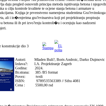
lja daju pregled osnovnih principa metoda ispitivanja betona i njegovih
aka u cilju kontrole kvalitete te ocjene stanja betona i armature u
ukcijama. Knjiga je prvenstveno namenjena studentima Gra?evinskoga
eta, ali i in�enjerima gra?evinarstva koji pri projektiranju propisuju
va betona ili ih pri izvo?enju kontroli�u i ocenjuju kao nadzorni
eri.
e konstrukcije dio 3
Autori: Mladen Buli?, Boris Androic, Darko Dujmovic
Izdava?: I.A. Projektiranje Zagreb
Godina: 2024.
Br.strana: 385 /B5 format
Povez: tvrdi
ISBN: 9789535563389 // Sifra 4081
Cena : 5500,00 rsd