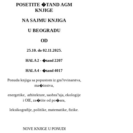
POSETITE �TAND AGM
KNJIGE
NA SAJMU KNJIGA
U BEOGRADU
OD
25.10. do 02.11.2025.
HALA 2 - �tand 2207
HALA 4 - �tand 4017
Ponuda knjiga sa popustom iz gra?evinarstva,
ma�instva,
energetike,
arhitekture, saobra?aja, ekologije
i OIE, za�tite od po�ara,
leksikografije, politike, matematike, fizike.
NOVE KNJIGE U PONUDI