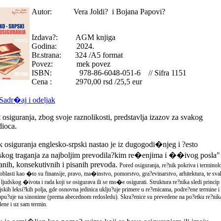
Autor: Vera Joldi? i Bojana Papovi?
Izdava?: AGM knjiga
Godina: 2024.
Br.strana: 324 /A5 format
Povez: mek povez
ISBN: 978-86-6048-051-6 // Sifra 1151
Cena : 2970,00 rsd /25,5 eur
adr�aj i odeljak
 osiguranja, zbog svoje raznolikosti, predstavlja izazov za svakog
ioca.
 osiguranja englesko-srpski nastao je iz dugogodi�njeg i ?esto
skog traganja za najboljim prevodila?kim re�enjima i ��ivog posla"
anih, konsekutivnih i pisanih prevoda.
Pored osiguranja, re?nik pokriva i terminol
oblasti kao �to su finansije, pravo, ma�instvo, pomorstvo, gra?evinarstvo, arhitektura, te sva
ljudskog �ivota i rada koji se osigurava ili se mo�e osigurati. Struktura re?nika sledi princip
ijskih leksi?kih polja, gde osnovna jedinica uklju?uje primere u re?enicama, podre?ene termine i
 upu?uje na sinonime (prema abecednom redosledu). Skra?enice su prevedene na po?etku re?nika
ene i uz sam termin.