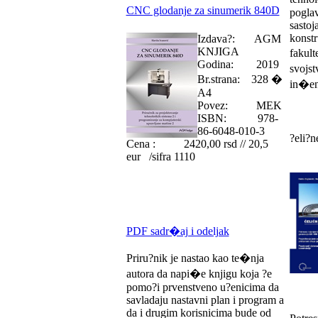
CNC glodanje za sinumerik 840D
poglav
sastoj
konstr
Izdava?: AGM
KNJIGA
fakult
Godina: 2019
svojst
Br.strana: 328 �
in�enj
A4
Povez: MEK
ISBN: 978-
86-6048-010-3
?eli?n
Cena : 2420,00 rsd // 20,5
eur /sifra 1110
PDF sadr�aj i odeljak
Priru?nik je nastao kao te�nja
autora da napi�e knjigu koja ?e
pomo?i prvenstveno u?enicima da
savladaju nastavni plan i program a
da i drugim korisnicima bude od