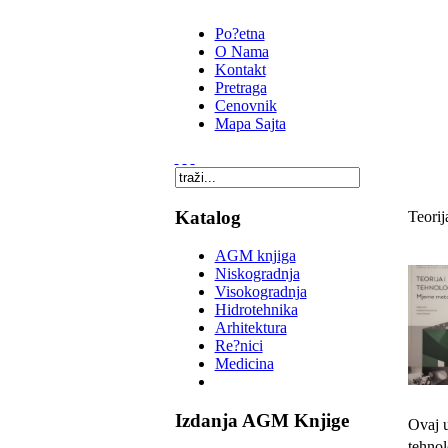
Po?etna
O Nama
Kontakt
Pretraga
Cenovnik
Mapa Sajta
Katalog
Teorij
AGM knjiga
Niskogradnja
Visokogradnja
Hidrotehnika
Arhitektura
Re?nici
Medicina
Izdanja AGM Knjige
Ovaj 
tehnol