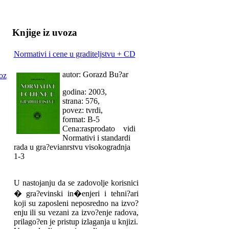
Knjige iz uvoza
Normativi i cene u graditeljstvu + CD
autor: Gorazd Bu?ar
oz
godina: 2003,
strana: 576,
povez: tvrdi,
format: B-5
Cena:rasprodato vidi
Normativi i standardi
rada u gra?evianrstvu visokogradnja
1-3
U nastojanju da se zadovolje korisnici
� gra?evinski in�enjeri i tehni?ari
koji su zaposleni neposredno na izvo?
enju ili su vezani za izvo?enje radova,
prilago?en je pristup izlaganja u knjizi.