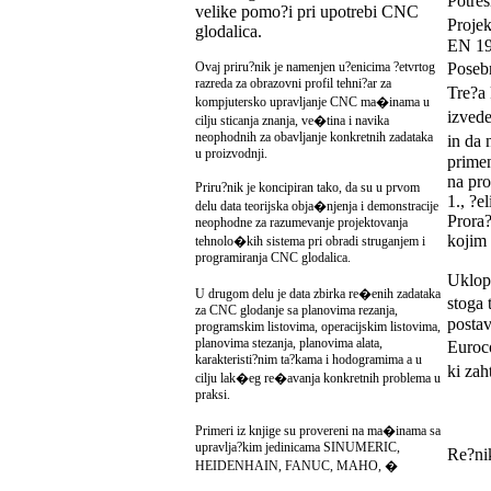
Potre
velike pomo?i pri upotrebi CNC
Projek
glodalica.
EN 1
Ovaj priru?nik je namenjen u?enicima ?etvrtog
Posebn
razreda za obrazovni profil tehni?ar za
Tre?a 
kompjutersko upravljanje CNC ma�inama u
izvede
cilju sticanja znanja, ve�tina i navika
neophodnih za obavljanje konkretnih zadataka
in da 
u proizvodnji.
primen
na pro
Priru?nik je koncipiran tako, da su u prvom
1., ?e
delu data teorijska obja�njenja i demonstracije
Prora?
neophodne za razumevanje projektovanja
kojim 
tehnolo�kih sistema pri obradi struganjem i
programiranja CNC glodalica.
Uklopi
U drugom delu je data zbirka re�enih zadataka
stoga 
za CNC glodanje sa planovima rezanja,
postav
programskim listovima, operacijskim listovima,
planovima stezanja, planovima alata,
Euroco
karakteristi?nim ta?kama i hodogramima a u
ki zah
cilju lak�eg re�avanja konkretnih problema u
praksi.
Primeri iz knjige su provereni na ma�inama sa
upravlja?kim jedinicama SINUMERIC,
Re?nik
HEIDENHAIN, FANUC, MAHO, �