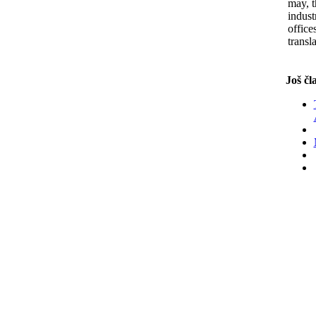
may, t
indust
office
transl
Još čl