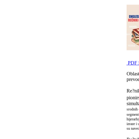
PDF S
Oblast
prevod
Re?nik
pionir
simult
srodnih 
segment 
hijerarh
izraze i
su naved