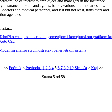
herefore, be of interest to employees and managers in the insurance
ry, insurance brokers and agents, banks, various intermediaries, law
s, doctors and medical personnel, and last but not least, translators and
ation agencies.
anaka...
Tehni?ko crtanje sa nacrtnom geometrijom i kompjutrskom grafikom kr
Auto Cad
Modeli za analizu stabilnosti elektroenergetskih sistema
<<
Početak
<
Prethodna
1
2
3
4
5
6
7
8
9
10
Sledeća
>
Kraj
>>
Strana 5 od 58