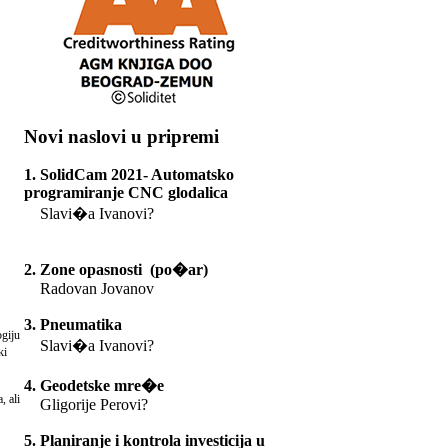
Novi naslovi u pripremi
1. SolidCam 2021- Automatsko
programiranje CNC glodalica
Slavi�a Ivanovi?
2. Zone opasnosti (po�ar)
Radovan Jovanov
3. Pneumatika
ogiju
Slavi�a Ivanovi?
ki
4. Geodetske mre�e
, ali
Gligorije Perovi?
5. Planiranje i kontrola investicija u