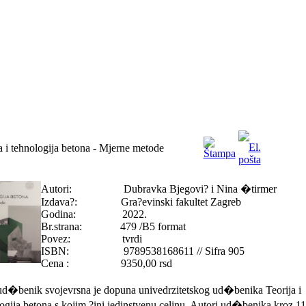
a i tehnologija betona - Mjerne metode
Autori: Dubravka Bjegovi? i Nina �tirmer
Izdava?: Gra?evinski fakultet Zagreb
Godina: 2022.
Br.strana: 479 /B5 format
Povez: tvrdi
ISBN: 9789538168611 // Sifra 905
Cena : 9350,00 rsd
ud�benik svojevrsna je dopuna univedrzitetskog ud�benika Teorija i
ogija betona s kojim ?ini jedinstvenu celinu. Autori ud�benika kroz 11