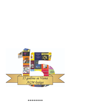
********