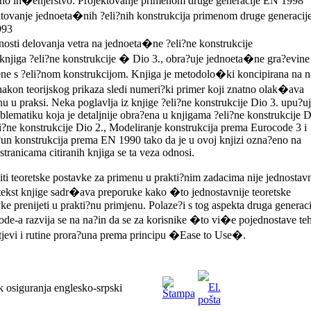
sno in�enjerstvo: Projektovanje primenom druge generacije EN 1998
tovanje jednoeta�nih ?eli?nih konstrukcija primenom druge generacij
993
osti delovanja vetra na jednoeta�ne ?eli?ne konstrukcije
knjiga ?eli?ne konstrukcije � Dio 3., obra?uje jednoeta�ne gra?evine
ne s ?eli?nom konstrukcijom. Knjiga je metodolo�ki koncipirana na n
nakon teorijskog prikaza sledi numeri?ki primer koji znatno olak�ava
u u praksi. Neka poglavlja iz knjige ?eli?ne konstrukcije Dio 3. upu?u
blematiku koja je detaljnije obra?ena u knjigama ?eli?ne konstrukcije D
li?ne konstrukcije Dio 2., Modeliranje konstrukcija prema Eurocode 3 i
un konstrukcija prema EN 1990 tako da je u ovoj knjizi ozna?eno na
stranicama citiranih knjiga se ta veza odnosi.
ti teoretske postavke za primenu u prakti?nim zadacima nije jednostavn
tekst knjige sadr�ava preporuke kako �to jednostavnije teoretske
ke prenijeti u prakti?nu primjenu. Polaze?i s tog aspekta druga generaci
de-a razvija se na na?in da se za korisnike �to vi�e pojednostave te
tjevi i rutine prora?una prema principu �Ease to Use�.
 osiguranja englesko-srpski