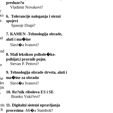
preduze?u
m
Vladimir Novakovi?
e
sko
6. Tolerancije naleganja i stezni
e.
spojevi
Spasoje Drapi?
7. KAMEN -Tehnologija obrade,
nd
alati i ma�ine
Slavi�a Ivanovi?
and
8. Mali leksikon psiholo�ko-
psihijat.i pravnih pojm.
Stevan P. Petrovi?
he
9. Tehnologija obrade drveta, alati i
ma�ine za obradu
the
les
Slavi�a Ivanovi?
(in
,
10
. Re?nik ribolova ES i SE
Branko Vuki?evi?
eds
11. Digitalni sistemi upravljanja
It
procesima -
Mi�a Stamboli?