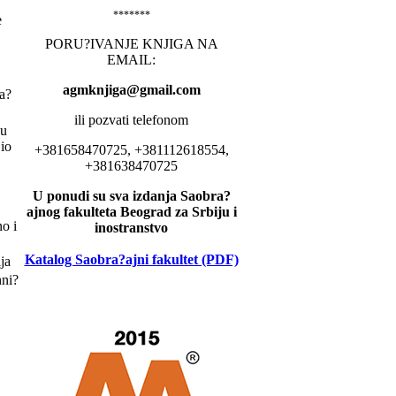
*******
e
PORU?IVANJE KNJIGA NA
EMAIL:
agmknjiga@gmail.com
a?
ili pozvati telefonom
ju
io
+381658470725, +381112618554,
+381638470725
U ponudi su sva izdanja Saobra?
ajnog fakulteta Beograd za Srbiju i
o i
inostranstvo
Katalog Saobra?ajni fakultet (PDF)
ja
hni?