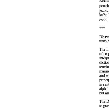
Re?nik
potreb
jeziku
ku?e, 
osoblj
***
Divers
transla
The In
often 
interp
dictio
termin
marine
and wo
princi
in sen
alphab
but al
The Di
to gra