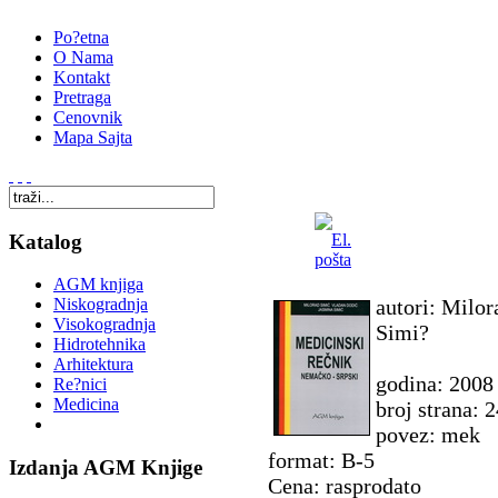
Po?etna
O Nama
Kontakt
Pretraga
Cenovnik
Mapa Sajta
Katalog
AGM knjiga
autori: Milo
Niskogradnja
Visokogradnja
Simi?
Hidrotehnika
Arhitektura
godina: 2008
Re?nici
Medicina
broj strana: 
povez: mek
format: B-5
Izdanja AGM Knjige
Cena: rasprodato