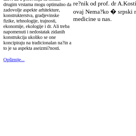
re?nik od prof. dr A.Kost
drugim vrstama mogu optimalno da
zadovolje aspekte arhitekture,
ovaj Nema?ko � srpski me
konstrukterstva, gradjevinske
medicine u nas.
fizike, tehnologije, trajnosti,
ekonomije, ekologije i dr. Ali treba
napomenuti i nedostatak zidanih
konstrukcija ukoliko se one
koncipiraju na tradicionalan na?in a
to je sa aspekta aseizmi?nosti.
Opširnije...