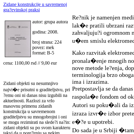
Zidane konstrukcije u savremenoj
gra?evinskoj praksi
Re?nik je namenjen medi
autor: grupa autora
lak�e pratili ubrzani ra
godina: 2008.
zahvaljuju?i ogromnom n
u�em smislu elektromedic
broj strana: 224
povez: mek
Kako razvitak elektromedi
format: B-5
pronala�enje mnogih novi
cena: 1100,00 rsd // 9,00 eur
nove metode le?enja, dop
terminologija brzo obog
ima i izrazima.
Zidani objekti su nesumnjivo
Pretpostavlja se da dana
najvi�e prisutni u graditeljstvu, pri
?emu oni ni danas nisu izgubili na
raspola�e fondom od oko
aktuelnosti. Razlozi za vrlo
Autori su poku�ali da iz
masovnu primenu zidanih
konstrukcija u savremenom
izraza izvr�e izbor prete
graditeljstvu su mnogobrojni i oni
e�?e u upotrebi.
se mogu rezimirati na slede?i na?in:
zidani objekti su po svom karakteru
Do sada je u Srbiji �ta
takvi da u pore?enju sa nekim