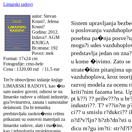
Limarski radovi
autor: Stevan
Kruni?, Jelena
Sistem upravljanja bezb
Kruni?
u poslovanju vazduhoplov
Godina: 2012.
Izdava?: AGM
posebna pa�nja posve?uje
KNJIGA
mogu?i udes vazduhoplov
Br.strana: 192
predstavlja jedan on zna
Povez: mek
Format: 17x24 cm
u kome �ivimo. Zato se 
Fotografije: crno-bele
strate�kim pitanjima u
Cena : 1320.00 rsd / 11,5 eur
vazduhoplova, kroz teorij
Tre?e obnovljeno izdanje knjige
razvoj modela za ocenu r
LIMARSKI RADOVI, kao �to
kriti?nim fazama leta. U
sam naslov govori, odnosi se na
limarske radove u oblasti industrije,
pt k??i ?? prihv???n u br
gra?evinarstva, zanata i samostalne
industri??. T? v??in?m p?t
delatnosti. Da bi tematika
ci?? u smislu r?dukci?? i
predstavljala zaokru�enu celinu
prikazani su osnovni materijali za
n?d?v?ljn? b?zb?dn?sti 
limarske radove, alati i ma�ine,
dicu m?gu im?ti: str?d?l?
kao i tehnologija projektovanja,