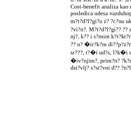
Cost-benefit analiza kao 
posledica udesa vazduhop
m?t?d?l?gi?u z? ?c?nu u
?vi?n?. M?t?d?l?gi?? ??
nj?, k?? i s?mim k?r?kt?
?? n? �ir?k?m di??p?z?nu 
sr???, t?�i ud?s, l?k�i 
�iv?njim?, prim?n? ?k?n
dst?vlj? s?st?vni d?? ?n?