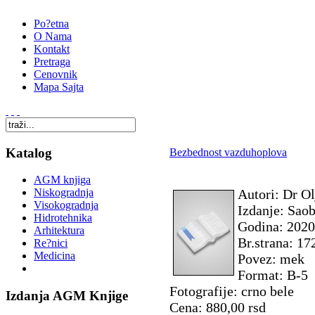
Po?etna
O Nama
Kontakt
Pretraga
Cenovnik
Mapa Sajta
Katalog
Bezbednost vazduhoplova
AGM knjiga
Autori: Dr Ol
Niskogradnja
Visokogradnja
Izdanje: Saob
Hidrotehnika
Godina: 2020
Arhitektura
Br.strana: 17
Re?nici
Medicina
Povez: mek
Format: B-5
Fotografije: crno bele
Izdanja AGM Knjige
Cena: 880,00 rsd