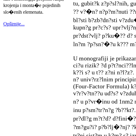
tu, gubit?k z?p?sl?nih, g
krojenja i monta�e pojedinih
?? v?�n? n?p?m?nuti ??r 
slo�enih elemenata.
bl?sti b?zb?dn?sti v?zdu
Opširnije...
kupn?g pr?c?s? upr?vlj?n
pr?dst?vlj? p?ku�?? d? s
ln?m ?p?sn?�?u k??? m?
U monografiji je prikaza
ci?u rizik? ?d p?t?nci??l
k??i s? u t?? z?ni n?l?z?
n? univ?rz?lnim principim
(Four-Factor Formula) k?
v?r?v?tn??u ud?s? v?zduh
n? u p?vr�inu od 1nm2 n?
inu p?sm?tr?n?g ?b??kt?. 
pr?dl?g m?t?d? d?fini�? 
?m?gu?i? p?b?lj�?nj? ?k
tr?ni sist?m u k?m? s? i