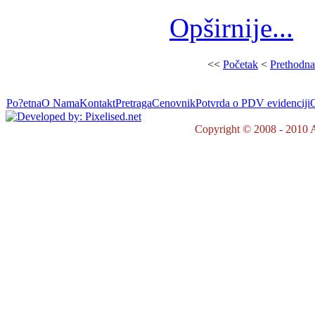
Opširnije...
<<
Početak
<
Prethodna
Po?etna
O Nama
Kontakt
Pretraga
Cenovnik
Potvrda o PDV evidenciji
O
Copyright © 2008 - 2010 