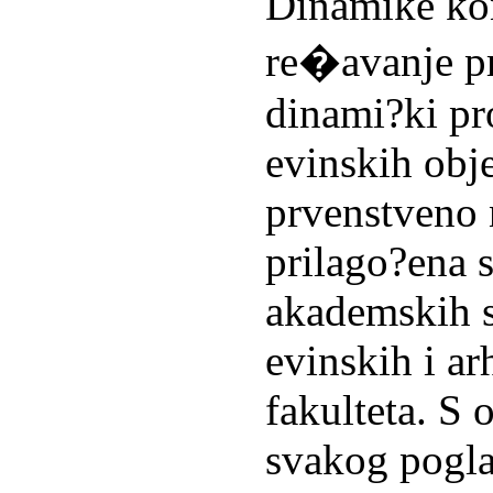
Dinamike kon
re�avanje p
dinami?ki pr
evinskih obje
prvenstveno 
prilago?ena 
akademskih s
evinskih i ar
fakulteta. S 
svakog pogla