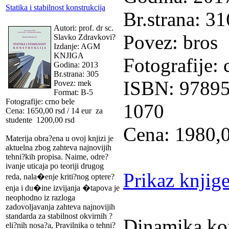
Statika i stabilnost konstrukcija
Br.strana: 31
Autori: prof. dr sc.
Povez: bros
Slavko Zdravkovi?
Izdanje: AGM
KNJIGA
Fotografije: 
Godina: 2013
Br.strana: 305
ISBN: 97895
Povez: mek
Format: B-5
Fotografije: crno bele
1070
Cena: 1650,00 rsd / 14 eur za
studente 1200,00 rsd
Cena: 1980,0
Materija obra?ena u ovoj knjizi je
aktuelna zbog zahteva najnovijih
tehni?kih propisa. Naime, odre?
ivanje uticaja po teoriji drugog
Prikaz knjig
reda, nala�enje kriti?nog optere?
enja i du�ine izvijanja �tapova je
neophodno iz razloga
zadovoljavanja zahteva najnovijih
standarda za stabilnost okvirnih ?
Dinamika kon
eli?nih nosa?a, Pravilnika o tehni?