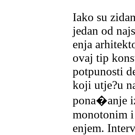
Iako su zida
jedan od najs
enja arhitekt
ovaj tip kon
potpunosti d
koji utje?u n
pona�anje i
monotonim i 
enjem. Inter