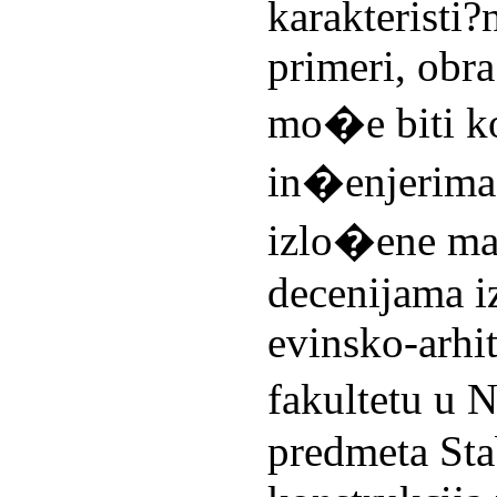
karakteristi?
primeri, obra
mo�e biti ko
in�enjerima 
izlo�ene mat
decenijama i
evinsko-arh
fakultetu u 
predmeta Sta