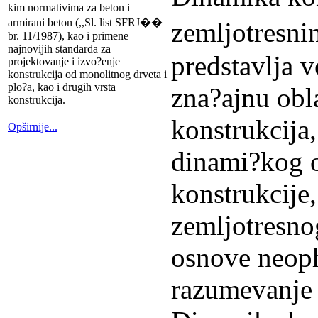
kim normativima za beton i
armirani beton (,,Sl. list SFRJ��
zemljotresn
br. 11/1987), kao i primene
najnovijih standarda za
predstavlja 
projektovanje i izvo?enje
konstrukcija od monolitnog drveta i
plo?a, kao i drugih vrsta
zna?ajnu obla
konstrukcija.
konstrukcija,
Opširnije...
dinami?kog o
konstrukcije
zemljotresnog
osnove neop
razumevanje