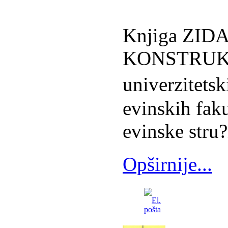
Knjiga ZID
KONSTRUKCI
univerzitets
evinskih fakul
evinske stru?
Opširnije...