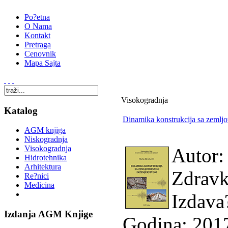
Po?etna
O Nama
Kontakt
Pretraga
Cenovnik
Mapa Sajta
Visokogradnja
Katalog
Dinamika konstrukcija sa zemljo
AGM knjiga
Niskogradnja
Visokogradnja
Autor:
Hidrotehnika
Arhitektura
Zdravk
Re?nici
Medicina
Izdava
Izdanja AGM Knjige
Godina: 201