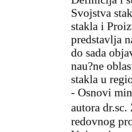
Svojstva sta
stakla i Proi
predstavlja 
do sada obja
nau?ne oblas
stakla u regi
- Osnovi min
autora dr.sc.
redovnog pro