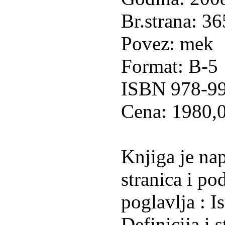
Br.strana: 36
Povez: mek
Format: B-5
ISBN 978-9
Cena: 1980,
Knjiga je na
stranica i pod
poglavlja : Is
Definicija i s