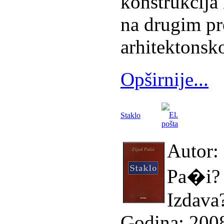
konstrukcija
na drugim p
arhitektonsk
Opširnije...
Staklo
Autor: 
Pa�i?
Izdava?
Godina: 200