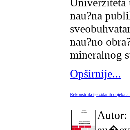
Univerziteta 
nau?na publi
sveobuhvata
nau?no obra?
mineralnog s
Opširnije...
Rekonstrukcije zidanih objekata
Autor:
au�evi