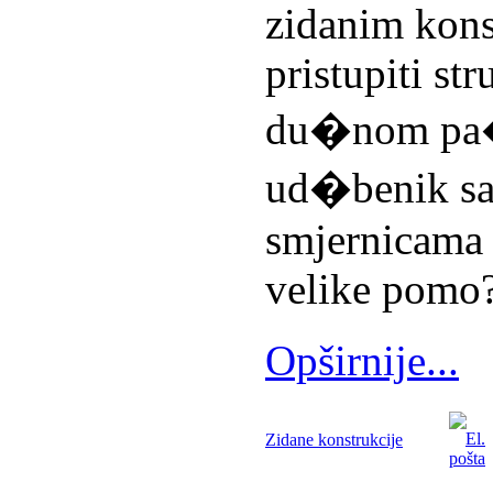
zidanim kons
pristupiti str
du�nom pa�
ud�benik sa
smjernicama 
velike pomo?
Opširnije...
Zidane konstrukcije