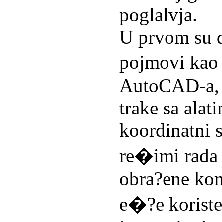
poglalvja.
U prvom su d
pojmovi kao 
AutoCAD-a, p
trake sa alat
koordinatni s
re�imi rada 
obra?ene kom
e�?e koriste