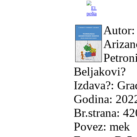
Autor:
Arizan
Petron
Beljakovi?
Izdava?: Grad
Godina: 202
Br.strana: 42
Povez: mek