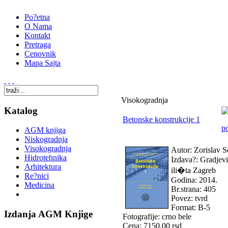
Po?etna
O Nama
Kontakt
Pretraga
Cenovnik
Mapa Sajta
Visokogradnja
Katalog
Betonske konstrukcije 1
AGM knjiga
Niskogradnja
Visokogradnja
Autor: Zorislav 
Hidrotehnika
Izdava?: Gradjevi
Arhitektura
ili�ta Zagreb
Re?nici
Godina: 2014.
Medicina
Br.strana: 405
Povez: tvrd
Format: B-5
Izdanja AGM Knjige
Fotografije: crno bele
Cena: 7150,00 rsd