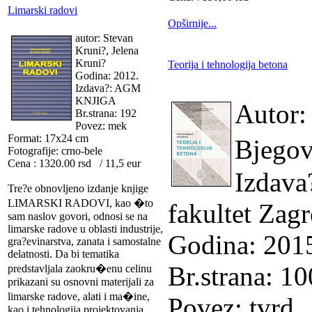
Limarski radovi
Opširnije...
autor: Stevan
Kruni?, Jelena
Kruni?
Teorija i tehnologija betona
Godina: 2012.
Izdava?: AGM
KNJIGA
Autor:
Br.strana: 192
Povez: mek
Format: 17x24 cm
Bjegov
Fotografije: crno-bele
Cena : 1320.00 rsd / 11,5 eur
Izdava
Tre?e obnovljeno izdanje knjige
LIMARSKI RADOVI, kao �to
fakultet Zag
sam naslov govori, odnosi se na
limarske radove u oblasti industrije,
Godina: 201
gra?evinarstva, zanata i samostalne
delatnosti. Da bi tematika
Br.strana: 1
predstavljala zaokru�enu celinu
prikazani su osnovni materijali za
limarske radove, alati i ma�ine,
Povez: tvrd
kao i tehnologija projektovanja,