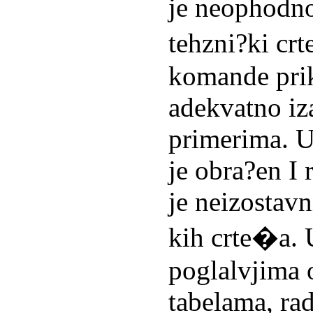
je neophodno
tehzni?ki cr
komande prik
adekvatno i
primerima. U
je obra?en I 
je neizostavn
kih crte�a.
poglalvjima 
tabelama, ra