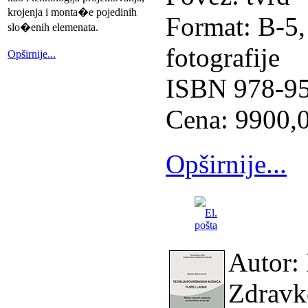
krojenja i monta�e pojedinih
Format: B-5,
slo�enih elemenata.
fotografije
Opširnije...
ISBN 978-95
Cena: 9900,0
Opširnije...
Autor: 
Zdravk