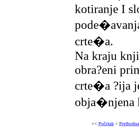
kotiranje I s
pode�avanja
crte�a.
Na kraju knji
obra?eni pri
crte�a ?ija j
obja�njena 
<<
Početak
<
Prethodna