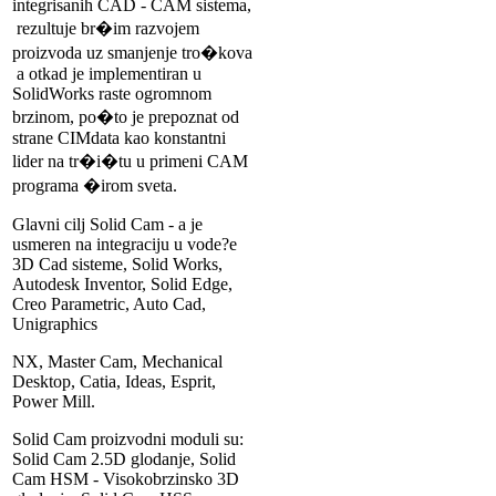
integrisanih CAD - CAM sistema,
rezultuje br�im razvojem
proizvoda uz smanjenje tro�kova
a otkad je implementiran u
SolidWorks raste ogromnom
brzinom, po�to je prepoznat od
strane CIMdata kao konstantni
lider na tr�i�tu u primeni CAM
programa �irom sveta.
Glavni cilj Solid Cam - a je
usmeren na integraciju u vode?e
3D Cad sisteme, Solid Works,
Autodesk Inventor, Solid Edge,
Creo Parametric, Auto Cad,
Unigraphics
NX, Master Cam, Mechanical
Desktop, Catia, Ideas, Esprit,
Power Mill.
Solid Cam proizvodni moduli su:
Solid Cam 2.5D glodanje, Solid
Cam HSM - Visokobrzinsko 3D