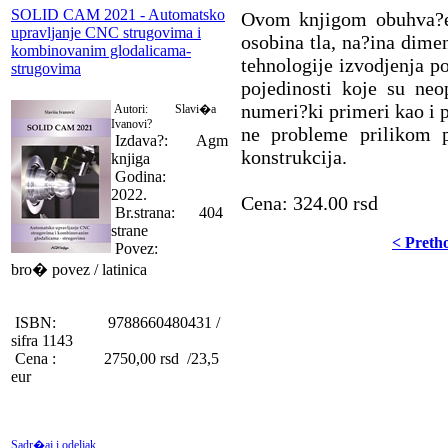
SOLID CAM 2021 - Automatsko
Ovom knjigom obuhva?en
upravljanje CNC strugovima i
osobina tla, na?ina dimen
kombinovanim glodalicama-
tehnologije izvodjenja po
strugovima
pojedinosti koje su neo
numeri?ki primeri kao i 
Autori: Slavi�a
Ivanovi?
ne probleme prilikom p
Izdava?: Agm
konstrukcija.
knjiga
Godina:
2022.
Cena: 324.00 rsd
Br.strana: 404
strane
< Preth
Povez:
bro� povez / latinica
ISBN: 9788660480431 /
sifra 1143
Cena : 2750,00 rsd /23,5
eur
Sadr�aj i odeljak