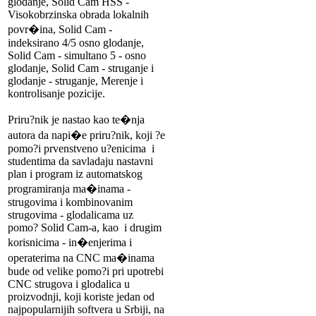
glodanje, Solid Cam HSS -
Visokobrzinska obrada lokalnih
povr�ina, Solid Cam -
indeksirano 4/5 osno glodanje,
Solid Cam - simultano 5 - osno
glodanje, Solid Cam - struganje i
glodanje - struganje, Merenje i
kontrolisanje pozicije.
Priru?nik je nastao kao te�nja
autora da napi�e priru?nik, koji ?e
pomo?i prvenstveno u?enicima i
studentima da savladaju nastavni
plan i program iz automatskog
programiranja ma�inama -
strugovima i kombinovanim
strugovima - glodalicama uz
pomo? Solid Cam-a, kao i drugim
korisnicima - in�enjerima i
operaterima na CNC ma�inama
bude od velike pomo?i pri upotrebi
CNC strugova i glodalica u
proizvodnji, koji koriste jedan od
najpopularnijih softvera u Srbiji, na