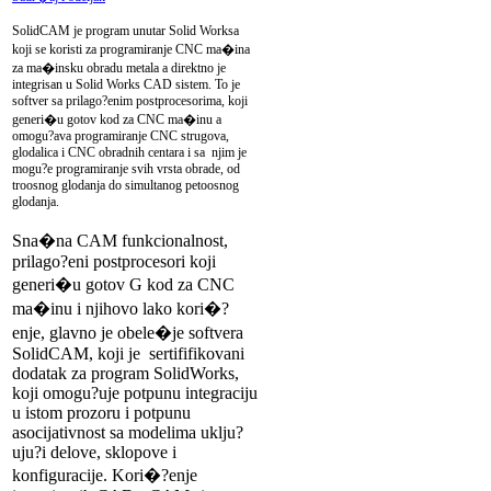
SolidCAM je program unutar Solid Worksa
koji se koristi za programiranje CNC ma�ina
za ma�insku obradu metala a direktno je
integrisan u Solid Works CAD sistem. To je
softver sa prilago?enim postprocesorima, koji
generi�u gotov kod za CNC ma�inu a
omogu?ava programiranje CNC strugova,
glodalica i CNC obradnih centara i sa njim je
mogu?e programiranje svih vrsta obrade, od
troosnog glodanja do simultanog petoosnog
glodanja.
Sna�na CAM funkcionalnost,
prilago?eni postprocesori koji
generi�u gotov G kod za CNC
ma�inu i njihovo lako kori�?
enje, glavno je obele�je softvera
SolidCAM, koji je sertififikovani
dodatak za program SolidWorks,
koji omogu?uje potpunu integraciju
u istom prozoru i potpunu
asocijativnost sa modelima uklju?
uju?i delove, sklopove i
konfiguracije. Kori�?enje