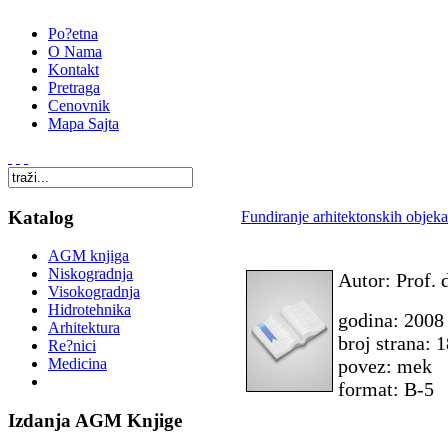
Po?etna
O Nama
Kontakt
Pretraga
Cenovnik
Mapa Sajta
Katalog
Fundiranje arhitektonskih objeka
AGM knjiga
Niskogradnja
Autor: Prof.
Visokogradnja
Hidrotehnika
godina: 2008
Arhitektura
broj strana: 
Re?nici
povez: mek
Medicina
format: B-5
Izdanja AGM Knjige