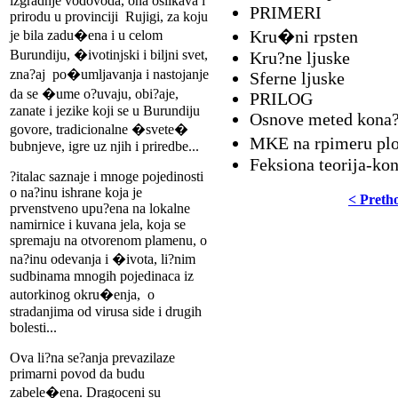
izgradnje vodovoda, ona oslikava i
PRIMERI
prirodu u provinciji Rujigi, za koju
Kru�ni rpsten
je bila zadu�ena i u celom
Burundiju, �ivotinjski i biljni svet,
Kru?ne ljuske
zna?aj po�umljavanja i nastojanje
Sferne ljuske
da se �ume o?uvaju, obi?aje,
PRILOG
zanate i jezike koji se u Burundiju
Osnove meted kona?
govore, tradicionalne �svete�
MKE na rpimeru plo
bubnjeve, igre uz njih i priredbe...
Feksiona teorija-ko
?italac saznaje i mnoge pojedinosti
o na?inu ishrane koja je
< Preth
prvenstveno upu?ena na lokalne
namirnice i kuvana jela, koja se
spremaju na otvorenom plamenu, o
na?inu odevanja i �ivota, li?nim
sudbinama mnogih pojedinaca iz
autorkinog okru�enja, o
stradanjima od virusa side i drugih
bolesti...
Ova li?na se?anja prevazilaze
primarni povod da budu
zabele�ena. Dragoceni su