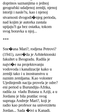
doprinos saznanjima o jednoj
geografski udaljenoj zemlji, njenoj
istoriji i nasle?u, kao i njenoj
stvarnosti dvogodi�njeg perioda,
nad kojim je autorka zastala
upijaju?i ga bez ostatka, tokom
svog boravka u njoj...
***
Sne�ana Mari?, rodjena Petrovi?
(1941), zavr�ila je Arhitektonski
fakultet u Beogradu. Radila je
najvi�e na projektovanju
vodovoda i kanalizacije kako u
zemlji tako i u inostranstvu u
raznim zemljama. Kao volonter
Ujedinjenih nacija provela je odre?
eni period u Burundiju-Afrika,
radila za vladu Butana u Aziji, a u
Jordanu je bila pratilac svog
supruga Andreje Mari?, koji je
radio kao profesor na univerzitetu
Jordan... Sada �ivi u Kanadi.