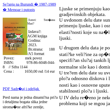
Se?anja na Burundi � 1987-1989
Ljuske se primenjuju kao
� Memoar i putopis
gradjevinskih objekata.
U uvdonom delu date sun 
Autori: Sne�ana
Mari?
primenju ljuske, kao i osn
Izdava?:
elasti?nosti koje su na�
AGM knjiga
ljuski.
Godina:
2023.
U drugom delu data je po
Br.strana: 188
/A5 format
stati?ke veli?ine za op�t
Povez: mek povez
specifi?an slu?aj tankih 
ISBN: 978-86-6048-044-
normalne sile kao i domi
8 // Sifra 1144
Cena : 1650,00 rsd /14 eur
U tre?em delu date su uv
plo?a odnosno diskova i 
nosti kao i osnovne uput
PDF Sadr�aj i odeljak
stabilnosti plo?a i ljuski.
U IV delu re�eno je neko
Pred nama je jedna dinami?na pri?a
i detaljima bogata slika jedne
problema koji se mgou jav
siroma�ne afri?ke zemlje,