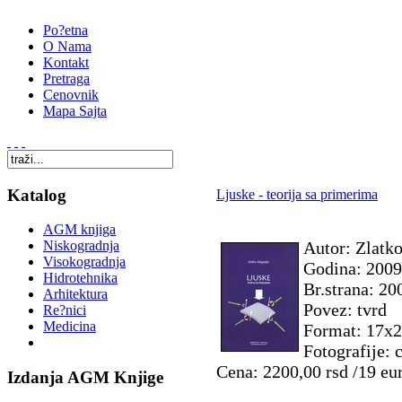
Po?etna
O Nama
Kontakt
Pretraga
Cenovnik
Mapa Sajta
Katalog
Ljuske - teorija sa primerima
AGM knjiga
Autor: Zlatk
Niskogradnja
Visokogradnja
Godina: 2009
Hidrotehnika
Br.strana: 20
Arhitektura
Povez: tvrd
Re?nici
Medicina
Format: 17x
Fotografije: 
Cena: 2200,00 rsd /19 eu
Izdanja AGM Knjige