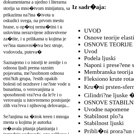
dokumentarna a ujedno i literarna
Iz sadr�aja:
storija sa mno�tvom minijatura, sa
prikazima na?ina �ivota u
oskudici svega, na prvom mestu
hrane, u op�toj nema�tini i u
UVOD
uslovima nerazvijene zdravstvene
Osnove teorije elast
za�tite, i u prilikama u kojima je
OSNOVE TEORIJE 
ve?ina stanovni�tva bez struje,
Uvod
vodovoda, puteva�
Podela ljuski
Saznajemo i o istoriji te zemlje i o
Naponi i prese?ene s
odnosu ljudi prema raznim
Membranska teorija 
pojavama, me?usobnom odnosu
Fleksiono krute rota
etni?kih grupa, ?estih opakih
bolesti od nezdrave i ne?iste vode u
Kru�ni prsten-sfern
bunarima, o verovanjima u
Cilindri?ne ljuske 
sposobnosti vra?eva da le?e i o
verovanju u istovremeno postojanje
OSNOVE STABILNS
zlih vra?eva i njihovog delovanja...
Uvodne napomene
Stabilnost plo?a
Se?anjima na �irok teren i mnoga
mesta u kojima je autorka
Stabilnost ljuski
re�avala pitanja planiranja i
Pribli�ni prora?un s