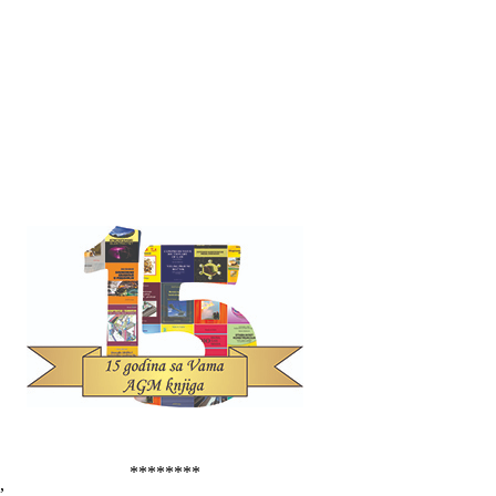
********
,