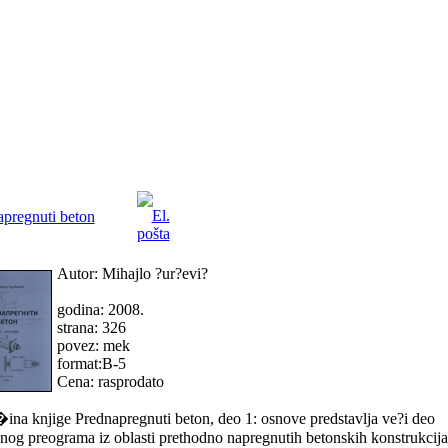
pregnuti beton
Autor: Mihajlo ?ur?evi?
godina: 2008.
strana: 326
povez: mek
format:B-5
Cena: rasprodato
na knjige Prednapregnuti beton, deo 1: osnove predstavlja ve?i deo
nog preograma iz oblasti prethodno napregnutih betonskih konstrukcija