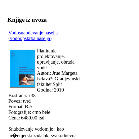
Knjige iz uvoza
Vodosnabdevanje naselja
(vodoopskrba naselja)
Planiranje
projektovanje,
upravljanje, obrada
vode
Autori: Jrue Margeta
Izdava?: Gradjevinski
fakultet Split
Godina: 2010
Br.strana: 738
Povez: tvrd
Format: B-5
Fotografije: crno bele
Cena: 6480,00 rsd
Snabdevanje vodom je , kao
in�enjerski zadatak, svakodnevna