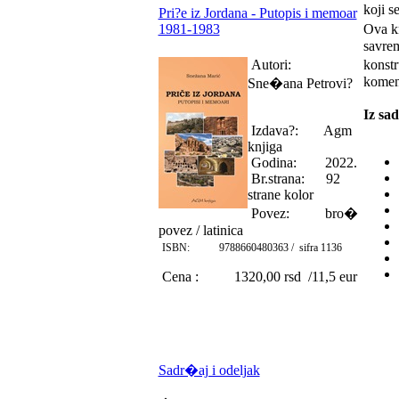
koji 
Pri?e iz Jordana - Putopis i memoar
1981-1983
Ova kn
savrem
Autori:
konst
komen
Sne�ana Petrovi?
Iz sa
Izdava?: Agm
knjiga
Godina: 2022.
Br.strana: 92
strane kolor
Povez: bro�
povez / latinica
ISBN: 9788660480363 / sifra 1136
Cena : 1320,00 rsd /11,5 eur
Sadr�aj i odeljak