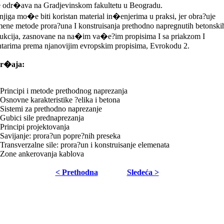
se odr�ava na Gradjevinskom fakultetu u Beogradu.
jiga mo�e biti koristan material in�enjerima u praksi, jer obra?uje
ene metode prora?una I konstruisanja prethodno napregnutih betonski
rukcija, zasnovane na na�im va�e?im propisima I sa priakzom I
tarima prema njanovijim evropskim propisima, Evrokodu 2.
dr�aja:
Principi i metode prethodnog naprezanja
Osnovne karakteristike ?elika i betona
Sistemi za prethodno naprezanje
Gubici sile prednaprezanja
Principi projektovanja
Savijanje: prora?un popre?nih preseka
Transverzalne sile: prora?un i konstruisanje elemenata
Zone ankerovanja kablova
< Prethodna
Sledeća >