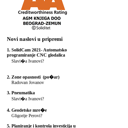
Novi naslovi u pripremi
1. SolidCam 2021- Automatsko
programiranje CNC glodalica
Slavi�a Ivanovi?
2. Zone opasnosti (po�ar)
Radovan Jovanov
3. Pneumatika
Slavi�a Ivanovi?
4. Geodetske mre�e
Gligorije Perovi?
5. Planiranje i kontrola investicija u