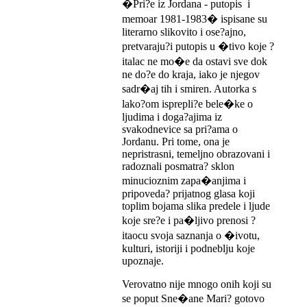
�Pri?e iz Jordana - putopis i
memoar 1981-1983� ispisane su
literarno slikovito i ose?ajno,
pretvaraju?i putopis u �tivo koje ?
italac ne mo�e da ostavi sve dok
ne do?e do kraja, iako je njegov
sadr�aj tih i smiren. Autorka s
lako?om isprepli?e bele�ke o
ljudima i doga?ajima iz
svakodnevice sa pri?ama o
Jordanu. Pri tome, ona je
nepristrasni, temeljno obrazovani i
radoznali posmatra? sklon
minucioznim zapa�anjima i
pripoveda? prijatnog glasa koji
toplim bojama slika predele i ljude
koje sre?e i pa�ljivo prenosi ?
itaocu svoja saznanja o �ivotu,
kulturi, istoriji i podneblju koje
upoznaje.
Verovatno nije mnogo onih koji su
se poput Sne�ane Mari? gotovo