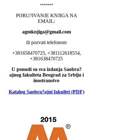
*******
PORU?IVANJE KNJIGA NA
EMAIL:
agmknjiga@gmail.com
ili pozvati telefonom
+381658470725, +381112618554,
+381638470725
U ponudi su sva izdanja Saobra?
ajnog fakulteta Beograd za Srbiju i
inostranstvo
Katalog Saobra?ajni fakultet (PDF)