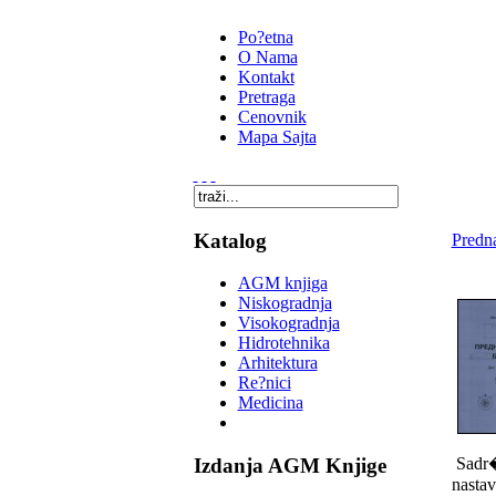
Po?etna
O Nama
Kontakt
Pretraga
Cenovnik
Mapa Sajta
Katalog
Predna
AGM knjiga
Niskogradnja
Visokogradnja
Hidrotehnika
Arhitektura
Re?nici
Medicina
Sadr�i
Izdanja AGM Knjige
nastav