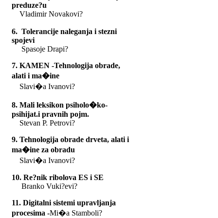
preduze?u
Vladimir Novakovi?
6. Tolerancije naleganja i stezni
spojevi
Spasoje Drapi?
7. KAMEN -Tehnologija obrade,
alati i ma�ine
Slavi�a Ivanovi?
8. Mali leksikon psiholo�ko-
psihijat.i pravnih pojm.
Stevan P. Petrovi?
9. Tehnologija obrade drveta, alati i
ma�ine za obradu
Slavi�a Ivanovi?
10
. Re?nik ribolova ES i SE
Branko Vuki?evi?
11. Digitalni sistemi upravljanja
procesima -
Mi�a Stamboli?