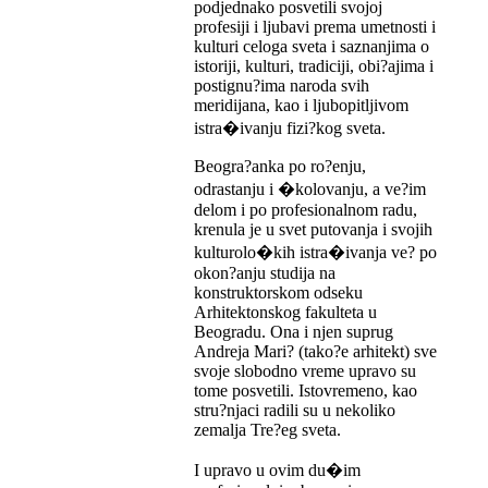
podjednako posvetili svojoj
profesiji i ljubavi prema umetnosti i
kulturi celoga sveta i saznanjima o
istoriji, kulturi, tradiciji, obi?ajima i
postignu?ima naroda svih
meridijana, kao i ljubopitljivom
istra�ivanju fizi?kog sveta.
Beogra?anka po ro?enju,
odrastanju i �kolovanju, a ve?im
delom i po profesionalnom radu,
krenula je u svet putovanja i svojih
kulturolo�kih istra�ivanja ve? po
okon?anju studija na
konstruktorskom odseku
Arhitektonskog fakulteta u
Beogradu. Ona i njen suprug
Andreja Mari? (tako?e arhitekt) sve
svoje slobodno vreme upravo su
tome posvetili. Istovremeno, kao
stru?njaci radili su u nekoliko
zemalja Tre?eg sveta.
I upravo u ovim du�im