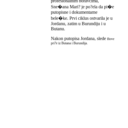
profesionalnim boravcima,
Sne�ana Mari? je po?ela da pi�e
putopisne i dokumentarne
bele�ke. Prvi ciklus ostvarila je u
Jordanu, zatim u Burundiju i u
Butanu.
Nakon putopisa Jordana, slede n
ove
pri?e iz Butana i Burundija.