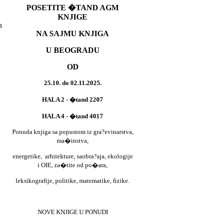
POSETITE �TAND AGM
KNJIGE
h
NA SAJMU KNJIGA
U BEOGRADU
OD
25.10. do 02.11.2025.
HALA 2 - �tand 2207
HALA 4 - �tand 4017
Ponuda knjiga sa popustom iz gra?evinarstva,
ma�instva,
energetike,
arhitekture, saobra?aja, ekologije
i OIE, za�tite od po�ara,
leksikografije, politike, matematike, fizike.
NOVE KNJIGE U PONUDI