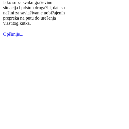
Iako su za svaku gra?evinu
situacija i pristup druga?iji, dati su
na?ini za savla?ivanje uobi?ajenih
prepreka na putu do ure?enja
vlastitog kutka.
Opširnije...