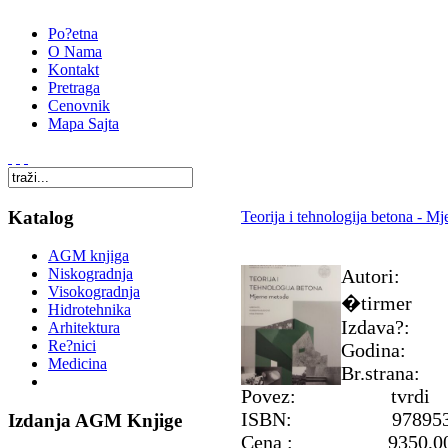
Po?etna
O Nama
Kontakt
Pretraga
Cenovnik
Mapa Sajta
Katalog
Teorija i tehnologija betona - M
AGM knjiga
Autori: D
Niskogradnja
Visokogradnja
�tirmer
Hidrotehnika
Izdava?: G
Arhitektura
Re?nici
Godina:
Medicina
Br.strana
Povez: tvrdi
ISBN: 97895381686
Izdanja AGM Knjige
Cena : 9350,00 