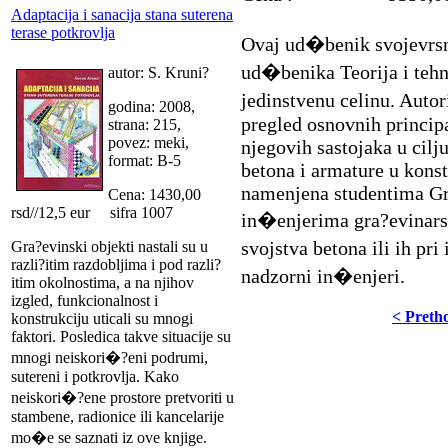
Adaptacija i sanacija stana suterena
terase potkrovlja
Ovaj ud�benik svojevrsn
ud�benika Teorija i tehn
autor: S. Kruni?
jedinstvenu celinu. Auto
godina: 2008,
pregled osnovnih principa
strana: 215,
povez: meki,
njegovih sastojaka u cilju
format: B-5
betona i armature u kons
namenjena studentima Gra
Cena: 1430,00
rsd//12,5 eur sifra 1007
in�enjerima gra?evinarst
svojstva betona ili ih pr
Gra?evinski objekti nastali su u
razli?itim razdobljima i pod razli?
nadzorni in�enjeri.
itim okolnostima, a na njihov
izgled, funkcionalnost i
< Preth
konstrukciju uticali su mnogi
faktori. Posledica takve situacije su
mnogi neiskori�?eni podrumi,
sutereni i potkrovlja. Kako
neiskori�?ene prostore pretvoriti u
stambene, radionice ili kancelarije
mo�e se saznati iz ove knjige.