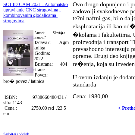
Ovo drugo dopunjeno i pr
SOLID CAM 2021 - Automatsko
upravljanje CNC strugovima i
zadovolji svakodnevne po
kombinovanim glodalicama-
te?ni naftni gas, bilo da 
strugovima
eksploatacija ili kao u
Autori: Slavi�a
�kolama i fakultetima. U
Ivanovi?
proizvodnja i transport T
Izdava?: Agm
knjiga
prevashodno interesuju pr
Godina:
opreme. Drugi deo knjige
2022.
re�enja, koja su izvedena
Br.strana: 404
strane
Povez:
U ovom izdanju je dodat
bro� povez / latinica
standarda
Cena: 1980,00
ISBN: 9788660480431 /
sifra 1143
Cena : 2750,00 rsd /23,5
< Preth
eur
Sadr�aj i odeljak