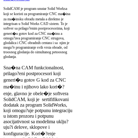
SolidCAM je program unutar Solid Worksa
koji se koristi za programiranje CNC ma�ina
za ma�insku obradu metala a direktno je
integrisan u Solid Works CAD sistem. To je
softver sa prilago?enim postprocesorima, koji
generi�u gotov kod za CNC ma�inu a
omogu?ava programiranje CNC strugova,
glodalica i CNC obradnih centara i sa njim je
mogu?e programiranje svih vrsta obrade, od
troosnog glodanja do simultanog petoosnog
glodanja.
Sna�na CAM funkcionalnost,
prilago?eni postprocesori koji
generi�u gotov G kod za CNC
ma�inu i njihovo lako kori�?
enje, glavno je obele�je softvera
SolidCAM, koji je sertififikovani
dodatak za program SolidWorks,
koji omogu?uje potpunu integraciju
u istom prozoru i potpunu
asocijativnost sa modelima uklju?
uju?i delove, sklopove i
konfiguracije. Kori�?enje