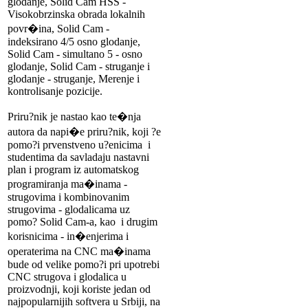
glodanje, Solid Cam HSS -
Visokobrzinska obrada lokalnih
povr�ina, Solid Cam -
indeksirano 4/5 osno glodanje,
Solid Cam - simultano 5 - osno
glodanje, Solid Cam - struganje i
glodanje - struganje, Merenje i
kontrolisanje pozicije.
Priru?nik je nastao kao te�nja
autora da napi�e priru?nik, koji ?e
pomo?i prvenstveno u?enicima i
studentima da savladaju nastavni
plan i program iz automatskog
programiranja ma�inama -
strugovima i kombinovanim
strugovima - glodalicama uz
pomo? Solid Cam-a, kao i drugim
korisnicima - in�enjerima i
operaterima na CNC ma�inama
bude od velike pomo?i pri upotrebi
CNC strugova i glodalica u
proizvodnji, koji koriste jedan od
najpopularnijih softvera u Srbiji, na