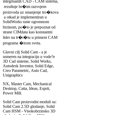
integrisanih CAD - CAM sistema,
rezultuje br�im razvojem
proizvoda uz smanjenje tro�kova
a otkad je implementiran u
SolidWorks raste ogromnom
brzinom, po�to je prepoznat od
strane CIMdata kao konstantni
lider na tr�i�tu u primeni CAM
programa �irom sveta.
Glavni cilj Solid Cam - a je
usmeren na integraciju u vode?e
3D Cad sisteme, Solid Works,
Autodesk Inventor, Solid Edge,
Creo Parametric, Auto Cad,
Unigraphics
NX, Master Cam, Mechanical
Desktop, Catia, Ideas, Esprit,
Power Mill.
Solid Cam proizvodni moduli su:
Solid Cam 2.5D glodanje, Solid
Cam HSM - Visokobrzinsko 3D