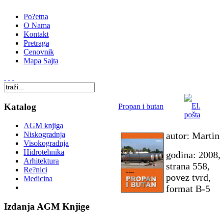
Po?etna
O Nama
Kontakt
Pretraga
Cenovnik
Mapa Sajta
Katalog
Propan i butan
AGM knjiga
autor: Marti
Niskogradnja
Visokogradnja
Hidrotehnika
godina: 2008
Arhitektura
strana 558,
Re?nici
povez tvrd,
Medicina
format B-5
Izdanja AGM Knjige