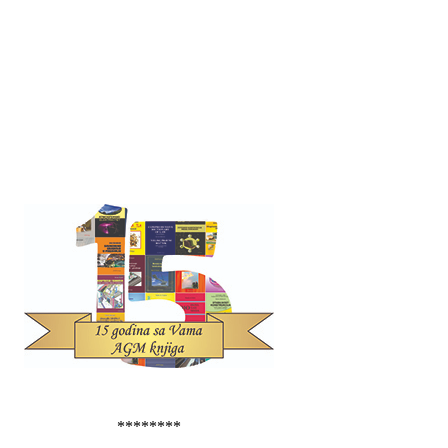
********