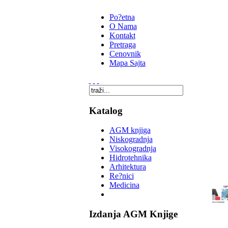
Po?etna
O Nama
Kontakt
Pretraga
Cenovnik
Mapa Sajta
Katalog
AGM knjiga
Niskogradnja
Visokogradnja
Hidrotehnika
Arhitektura
Re?nici
Medicina
Izdanja AGM Knjige