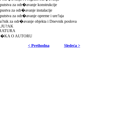
putstva za odr�avanje konstrukcije
pustva za odr�avanje instalacije
putstva za odr�avanje opreme i ure?aja
ru?nik za odr�avanje objekta i Dnevnik poslova
LJU?AK
RATURA
E�KA O AUTORU
< Prethodna
Sledeća >