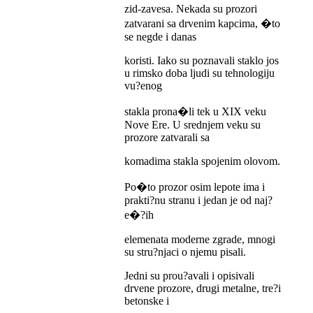
zid-zavesa. Nekada su prozori
zatvarani sa drvenim kapcima, �to
se negde i danas
koristi. Iako su poznavali staklo jos
u rimsko doba ljudi su tehnologiju
vu?enog
stakla prona�li tek u XIX veku
Nove Ere. U srednjem veku su
prozore zatvarali sa
komadima stakla spojenim olovom.
Po�to prozor osim lepote ima i
prakti?nu stranu i jedan je od naj?
e�?ih
elemenata moderne zgrade, mnogi
su stru?njaci o njemu pisali.
Jedni su prou?avali i opisivali
drvene prozore, drugi metalne, tre?i
betonske i