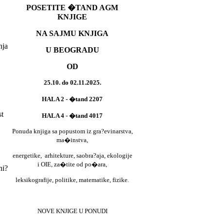
POSETITE �TAND AGM
KNJIGE
NA SAJMU KNJIGA
nja
U BEOGRADU
OD
25.10. do 02.11.2025.
HALA 2 - �tand 2207
t
HALA 4 - �tand 4017
Ponuda knjiga sa popustom iz gra?evinarstva,
ma�instva,
energetike,
arhitekture, saobra?aja, ekologije
i OIE, za�tite od po�ara,
ni?
leksikografije, politike, matematike, fizike.
NOVE KNJIGE U PONUDI