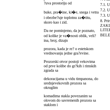
?uva prostoriju od
7.1. U
7.2. U
buke, pra�ine, ki�e, snega i vetra
7.3. U
i obezbe?uje toplotnu za�titu,
8. Pri
skoro kao i zid.
ZAK
LITE
Da ne pominjemo, da je poznato,
BEL
od kolike je va�nosti oblik, veli?
ina, broj, dizajn
prozora, kada je re? o estetskom
vrednovanju jedne gra?evine.
Prozorski otvor postoji vekovima
od prve kolibe do gr?kih i rimskih
zgrada sa
dekoracijama u vidu timpanona, do
srednjevekovnih prozora sa
okruglim
komadima stakla povezanim sa
olovom do savremenih prozora sa
staklom i