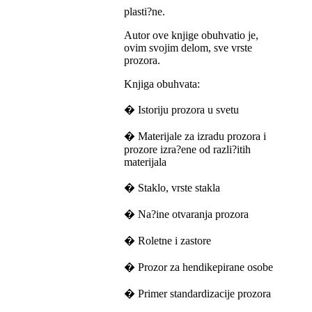
plasti?ne.
Autor ove knjige obuhvatio je,
ovim svojim delom, sve vrste
prozora.
Knjiga obuhvata:
� Istoriju prozora u svetu
� Materijale za izradu prozora i
prozore izra?ene od razli?itih
materijala
� Staklo, vrste stakla
� Na?ine otvaranja prozora
� Roletne i zastore
� Prozor za hendikepirane osobe
� Primer standardizacije prozora