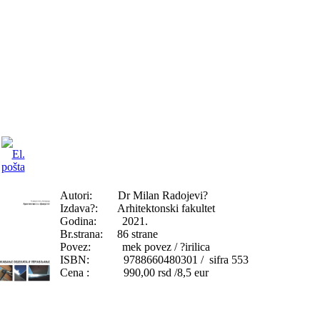
Autori: Dr Milan Radojevi?
Izdava?: Arhitektonski fakultet
Godina: 2021.
Br.strana: 86 strane
Povez: mek povez / ?irilica
ISBN: 9788660480301 / sifra 553
Cena : 990,00 rsd /8,5 eur