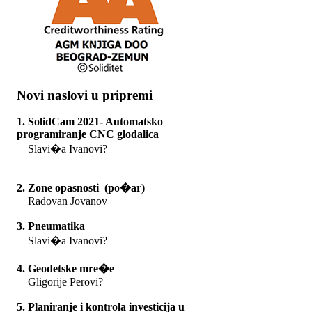
Novi naslovi u pripremi
1. SolidCam 2021- Automatsko
programiranje CNC glodalica
Slavi�a Ivanovi?
2. Zone opasnosti (po�ar)
Radovan Jovanov
3. Pneumatika
Slavi�a Ivanovi?
4. Geodetske mre�e
Gligorije Perovi?
5. Planiranje i kontrola investicija u