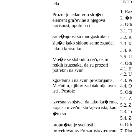
UVOD
tela.
1. Raz
Prozor je jedan vrlo slo�en
2. �i
element gra?evine a njegova
3. Od
korisnost, upotreba i
3.1. T
sadr�ajnost su mnogostruke i
3.2. K
slu�e kako sklopu same zgrade,
3.3. K
tako i korisniku.
3.4. 
3.5. 
Mo�e se slobodno re?i, osim
4. Od
retkih izuzetaka, da su prozori
4.1. 
potrebni na svim
4.2. U
zgradama i na svim prostorijama.
4.3. 
Me?utim, njihov zadatak nije uvek
4.4. O
isti . Postoje
5. Odr
5.1. Z
izvesna svojstva, da tako ka�emo,
5.2. Z
koja su u ve?ini slu?ajeva ista, kao
5.3. T
�to su
5.4. 
6. Odr
propu�tanje svetlosti i
provetravanje. Prozor istovremeno
7. Pl