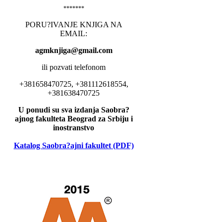
*******
PORU?IVANJE KNJIGA NA
EMAIL:
agmknjiga@gmail.com
ili pozvati telefonom
+381658470725, +381112618554,
+381638470725
U ponudi su sva izdanja Saobra?
ajnog fakulteta Beograd za Srbiju i
inostranstvo
Katalog Saobra?ajni fakultet (PDF)