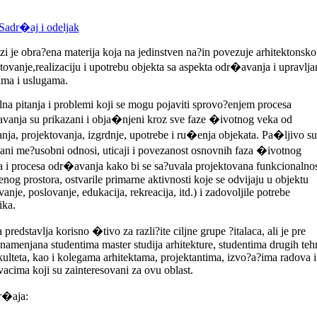
adr�aj i odeljak
zi je obra?ena materija koja na jedinstven na?in povezuje arhitektonsko
tovanje,realizaciju i upotrebu objekta sa aspekta odr�avanja i upravlja
ima i uslugama.
na pitanja i problemi koji se mogu pojaviti sprovo?enjem procesa
vanja su prikazani i obja�njeni kroz sve faze �ivotnog veka od
anja, projektovanja, izgrdnje, upotrebe i ru�enja objekata. Pa�ljivo su
ani me?usobni odnosi, uticaji i povezanost osnovnih faza �ivotnog
a i procesa odr�avanja kako bi se sa?uvala projektovana funkcionalnos
enog prostora, ostvarile primarne aktivnosti koje se odvijaju u objektu
vanje, poslovanje, edukacija, rekreacija, itd.) i zadovoljile potrebe
ika.
 predstavlja korisno �tivo za razli?ite ciljne grupe ?italaca, ali je pre
namenjana studentima master studija arhitekture, studentima drugih teh
kulteta, kao i kolegama arhitektama, projektantima, izvo?a?ima radova i
ivacima koji su zainteresovani za ovu oblast.
r�aja: