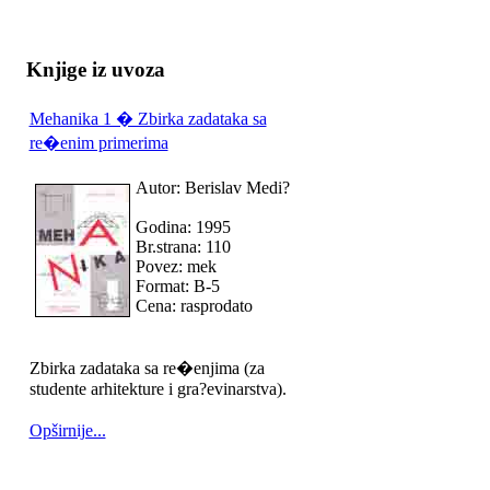
Knjige iz uvoza
Mehanika 1 � Zbirka zadataka sa
re�enim primerima
Autor: Berislav Medi?
Godina: 1995
Br.strana: 110
Povez: mek
Format: B-5
Cena: rasprodato
Zbirka zadataka sa re�enjima (za
studente arhitekture i gra?evinarstva).
Opširnije...