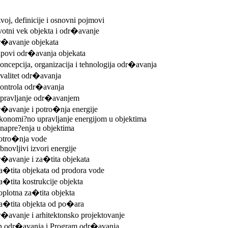
voj, definicije i osnovni pojmovi
votni vek objekta i odr�avanje
r�avanje objekata
ipovi odr�avanja objekata
oncepcija, organizacija i tehnologija odr�avanja
valitet odr�avanja
Kontrola odr�avanja
Upravljanje odr�avanjem
r�avanje i potro�nja energije
Ekonomi?no upravljanje energijom u objektima
napre?enja u objektima
Potro�nja vode
bnovljivi izvori energije
�avanje i za�tita objekata
a�tita objekata od prodora vode
a�tita kostrukcije objekta
oplotna za�tita objekta
Za�tita objekta od po�ara
�avanje i arhitektonsko projektovanje
an odr�avanja i Program odr�avanja