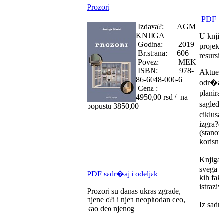
Prozori
PDF S
Izdava?: AGM
KNJIGA
U knji
Godina: 2019
projek
Br.strana: 606
resurs
Povez: MEK
ISBN: 978-
Aktuel
86-6048-006-6
odr�a
Cena :
planir
4950,00 rsd / na
sagled
popustu 3850,00
ciklus
izgra?
(stano
korisn
Knjiga
svega 
PDF sadr�aj i odeljak
kih fa
istraz
Prozori su danas ukras zgrade,
njene o?i i njen neophodan deo,
Iz sad
kao deo njenog