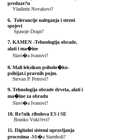
preduze?u
Vladimir Novakovi?
6. Tolerancije naleganja i stezni
spojevi
Spasoje Drapi?
7. KAMEN -Tehnologija obrade,
alati i ma�ine
Slavi�a Ivanovi?
8. Mali leksikon psiholo�ko-
psihijat.i pravnih pojm.
Stevan P. Petrovi?
9. Tehnologija obrade drveta, alati i
ma�ine za obradu
Slavi�a Ivanovi?
10
. Re?nik ribolova ES i SE
Branko Vuki?evi?
11. Digitalni sistemi upravljanja
procesima -
Mi�a Stamboli?