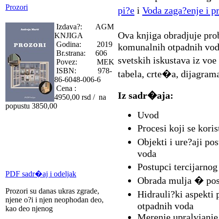
Prozori
pi?e
i
Voda zaga?enje i 
Izdava?: AGM
Ova knjiga obradjuje pr
KNJIGA
Godina: 2019
komunalnih otpadnih vod
Br.strana: 606
svetskih iskustava iz voe
Povez: MEK
ISBN: 978-
tabela, crte�a, dijagram
86-6048-006-6
Cena :
Iz sadr�aja:
4950,00 rsd / na
popustu 3850,00
Uvod
Procesi koji se kori
Objekti i ure?aji po
voda
Postupci tercijarno
PDF sadr�aj i odeljak
Obrada mulja � pos
Prozori su danas ukras zgrade,
Hidrauli?ki aspekti
njene o?i i njen neophodan deo,
otpadnih voda
kao deo njenog
Merenje upralvjanje 