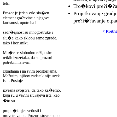
tela.
Tro�kovi pre?i�?av
Projetkovanje gradj
Prozor je jedan vrlo slo�en
element gra?evine a njegova
pre?i�?avanje otpa
korisnost, upotreba i
< Preth
sadr�ajnost su mnogostruke i
slu�e kako sklopu same zgrade,
tako i korisniku.
Mo�e se slobodno re?i, osim
retkih izuzetaka, da su prozori
potrebni na svim
zgradama i na svim prostorijama.
Me?utim, njihov zadatak nije uvek
isti . Postoje
izvesna svojstva, da tako ka�emo,
koja su u ve?ini slu?ajeva ista, kao
�to su
propu�tanje svetlosti i
provetravanje. Prozor istovremeno