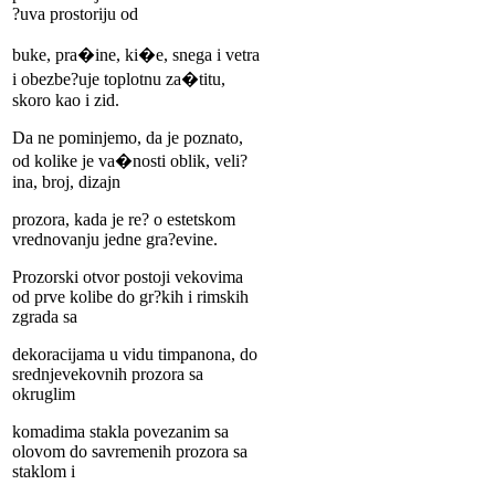
?uva prostoriju od
buke, pra�ine, ki�e, snega i vetra
i obezbe?uje toplotnu za�titu,
skoro kao i zid.
Da ne pominjemo, da je poznato,
od kolike je va�nosti oblik, veli?
ina, broj, dizajn
prozora, kada je re? o estetskom
vrednovanju jedne gra?evine.
Prozorski otvor postoji vekovima
od prve kolibe do gr?kih i rimskih
zgrada sa
dekoracijama u vidu timpanona, do
srednjevekovnih prozora sa
okruglim
komadima stakla povezanim sa
olovom do savremenih prozora sa
staklom i