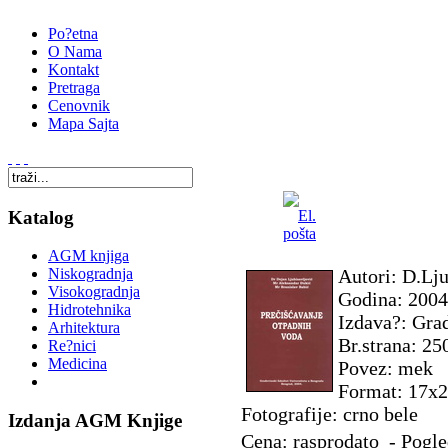
Po?etna
O Nama
Kontakt
Pretraga
Cenovnik
Mapa Sajta
Katalog
AGM knjiga
Autori: D.Lju
Niskogradnja
Visokogradnja
Godina: 2004
Hidrotehnika
Izdava?: Grad
Arhitektura
Br.strana: 25
Re?nici
Medicina
Povez: mek
Format: 17x
Fotografije: crno bele
Izdanja AGM Knjige
Cena: rasprodato - Pogle