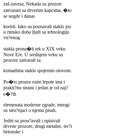
zid-zavesa. Nekada su prozori
zatvarani sa drvenim kapcima, �to
se negde i danas
koristi. Iako su poznavali staklo jos
u rimsko doba ljudi su tehnologiju
vu?enog
stakla prona�li tek u XIX veku
Nove Ere. U srednjem veku su
prozore zatvarali sa
komadima stakla spojenim olovom.
Po�to prozor osim lepote ima i
prakti?nu stranu i jedan je od naj?
e�?ih
elemenata moderne zgrade, mnogi
su stru?njaci o njemu pisali.
Jedni su prou?avali i opisivali
drvene prozore, drugi metalne, tre?i
betonske i