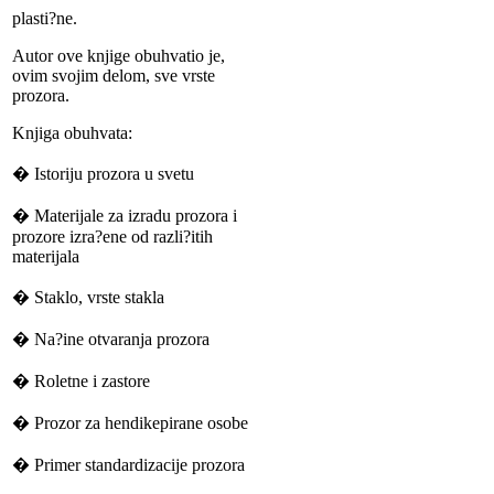
plasti?ne.
Autor ove knjige obuhvatio je,
ovim svojim delom, sve vrste
prozora.
Knjiga obuhvata:
� Istoriju prozora u svetu
� Materijale za izradu prozora i
prozore izra?ene od razli?itih
materijala
� Staklo, vrste stakla
� Na?ine otvaranja prozora
� Roletne i zastore
� Prozor za hendikepirane osobe
� Primer standardizacije prozora