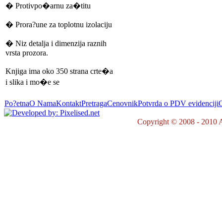
� Protivpo�arnu za�titu
� Prora?une za toplotnu izolaciju
� Niz detalja i dimenzija raznih
vrsta prozora.
Knjiga ima oko 350 strana crte�a
i slika i mo�e se
Po?etna
O Nama
Kontakt
Pretraga
Cenovnik
Potvrda o PDV evidenciji
O
Copyright © 2008 - 2010 