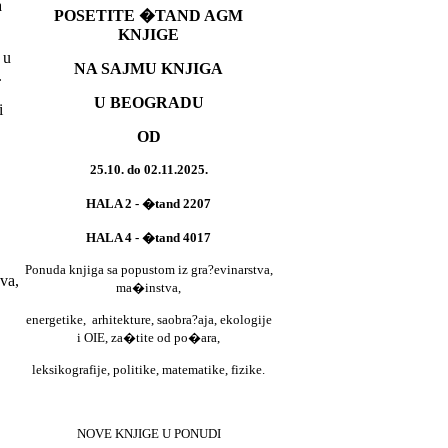
a
POSETITE �TAND AGM
KNJIGE
 u
NA SAJMU KNJIGA
i.
U BEOGRADU
i
OD
25.10. do 02.11.2025.
HALA 2 - �tand 2207
HALA 4 - �tand 4017
Ponuda knjiga sa popustom iz gra?evinarstva,
va,
ma�instva,
energetike,
arhitekture, saobra?aja, ekologije
i OIE, za�tite od po�ara,
leksikografije, politike, matematike, fizike.
NOVE KNJIGE U PONUDI