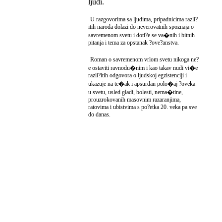
ljudi.
U razgovorima sa ljudima, pripadnicima razli?
itih naroda dolazi do neverovatnih spoznaja o
savremenom svetu i doti?e se va�nih i bitnih
pitanja i tema za opstanak ?ove?anstva.
Roman o savremenom vrlom svetu nikoga ne?
e ostaviti ravnodu�nim i kao takav nudi vi�e
razli?itih odgovora o ljudskoj egzistenciji i
ukazuje na te�ak i apsurdan polo�aj ?oveka
u svetu, usled gladi, bolesti, nema�tine,
prouzrokovanih masovnim razaranjima,
ratovima i ubistvima s po?etka 20. veka pa sve
do danas.