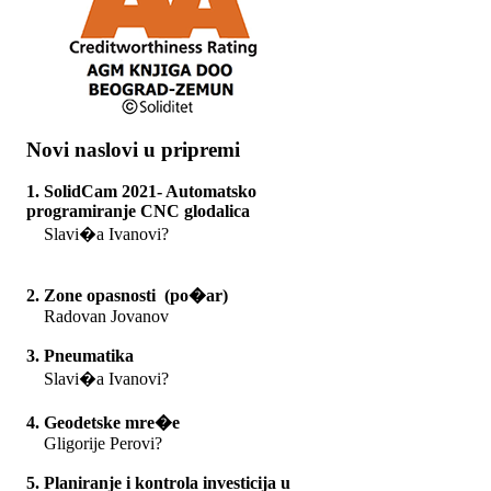
Novi naslovi u pripremi
1. SolidCam 2021- Automatsko
programiranje CNC glodalica
Slavi�a Ivanovi?
2. Zone opasnosti (po�ar)
Radovan Jovanov
3. Pneumatika
Slavi�a Ivanovi?
4. Geodetske mre�e
Gligorije Perovi?
5. Planiranje i kontrola investicija u