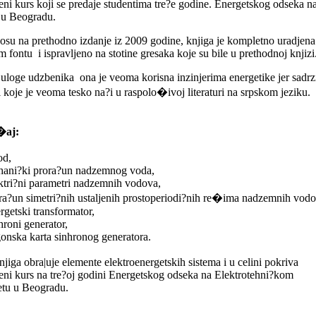
eni kurs koji se predaje studentima tre?e godine. Energetskog odseka n
u Beogradu.
su na prethodno izdanje iz 2009 godine, knjiga je kompletno uradjena
 fontu i ispravljeno na stotine gresaka koje su bile u prethodnoj knjiz
uloge udzbenika ona je veoma korisna inzinjerima energetike jer sadrz
i koje je veoma tesko na?i u raspolo�ivoj literaturi na srpskom jeziku.
�aj:
od,
hani?ki prora?un nadzemnog voda,
ktri?ni parametri nadzemnih vodova,
ra?un simetri?nih ustaljenih prostoperiodi?nih re�ima nadzemnih vodo
rgetski transformator,
hroni generator,
onska karta sinhronog generatora.
jiga obra|uje elemente elektroenergetskih sistema i u celini pokriva
eni kurs na tre?oj godini Energetskog odseka na Elektrotehni?kom
etu u Beogradu.