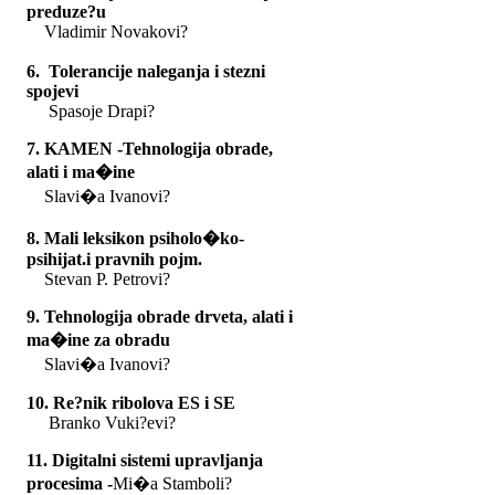
preduze?u
Vladimir Novakovi?
6. Tolerancije naleganja i stezni
spojevi
Spasoje Drapi?
7. KAMEN -Tehnologija obrade,
alati i ma�ine
Slavi�a Ivanovi?
8. Mali leksikon psiholo�ko-
psihijat.i pravnih pojm.
Stevan P. Petrovi?
9. Tehnologija obrade drveta, alati i
ma�ine za obradu
Slavi�a Ivanovi?
10
. Re?nik ribolova ES i SE
Branko Vuki?evi?
11. Digitalni sistemi upravljanja
procesima -
Mi�a Stamboli?