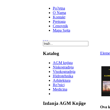
Po?etna
O Nama
Kontakt
Pretraga
Cenovnik
Mapa Sajta
Katalog
Elemen
AGM knjiga
Niskogradnja
Visokogradnja
Hidrotehnika
Arhitektura
Re?nici
Medicina
Izdanja AGM Knjige
Ova k