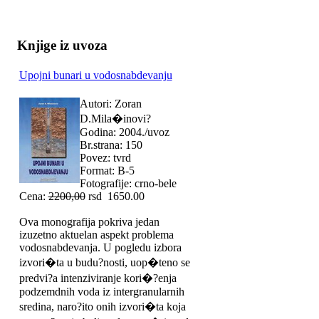
Knjige iz uvoza
Upojni bunari u vodosnabdevanju
Autori: Zoran
D.Mila�inovi?
Godina: 2004./uvoz
Br.strana: 150
Povez: tvrd
Format: B-5
Fotografije: crno-bele
Cena:
2200,00
rsd 1650.00
Ova monografija pokriva jedan
izuzetno aktuelan aspekt problema
vodosnabdevanja. U pogledu izbora
izvori�ta u budu?nosti, uop�teno se
predvi?a intenziviranje kori�?enja
podzemdnih voda iz intergranularnih
sredina, naro?ito onih izvori�ta koja