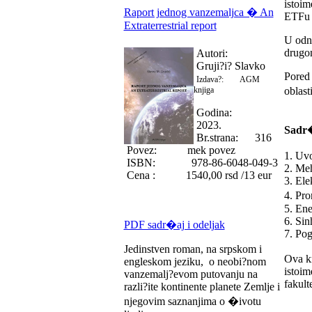
istoim
Raport jednog vanzemaljca � An
ETFu 
Extraterrestrial report
U odno
drugom
Autori:
Gruji?i? Slavko
Pored 
Izdava?: AGM
knjiga
oblast
Godina:
2023.
Sadr
Br.strana: 316
Povez: mek povez
1. Uv
ISBN: 978-86-6048-049-3
2. Me
Cena : 1540,00 rsd /13 eur
3. Ele
4. Pro
5. Ene
6. Sin
PDF sadr�aj i odeljak
7. Pog
Jedinstven roman, na srpskom i
Ova kn
engleskom jeziku, o neobi?nom
istoim
vanzemalj?evom putovanju na
fakult
razli?ite kontinente planete Zemlje i
njegovim saznanjima o �ivotu