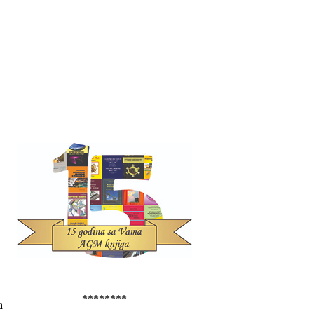
********
a