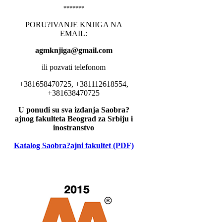
*******
PORU?IVANJE KNJIGA NA
EMAIL:
agmknjiga@gmail.com
ili pozvati telefonom
+381658470725, +381112618554,
+381638470725
U ponudi su sva izdanja Saobra?
ajnog fakulteta Beograd za Srbiju i
inostranstvo
Katalog Saobra?ajni fakultet (PDF)