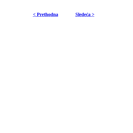
< Prethodna
Sledeća >