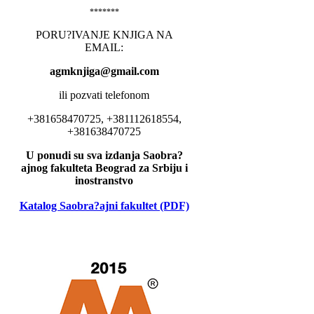
*******
PORU?IVANJE KNJIGA NA
EMAIL:
agmknjiga@gmail.com
ili pozvati telefonom
+381658470725, +381112618554,
+381638470725
U ponudi su sva izdanja Saobra?
ajnog fakulteta Beograd za Srbiju i
inostranstvo
Katalog Saobra?ajni fakultet (PDF)