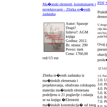
PDF S
Ma�inski elementi, konstruisanje i
projektovanje - Zbirka re�enih
Prakti
zadataka
demons
Autor: Spasoje
U drugom
Drapi?
cilju la
Izdava?: AGM
stru?noj
knjiga
politi?k
Godina: 2012.
Ovaj p
Br. strana: 290
Povez: mek
pneuma
Cena: 1760,00
obavlj
rsd//15 eur
poslu�
IZ SA
Zbirka re�enih zadataka iz
1.0. Pne
2.0. 
ma�inskih elemenata i
3.0. P
projektovanja, obuhvata celokupnu
4.0. P
materiju ma�inskih elemenata
5.0. 
podeljenu u 21 poglavlje i oslanja
6.0. R
se na knjigu �Elementi
7.0. P
ma�inskih konstrukcija� od istog
8.0. 