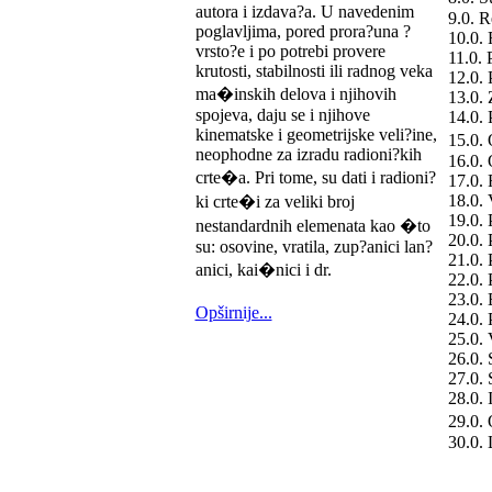
autora i izdava?a. U navedenim
9.0. R
poglavljima, pored prora?una ?
10.0.
vrsto?e i po potrebi provere
11.0. 
krutosti, stabilnosti ili radnog veka
12.0. 
ma�inskih delova i njihovih
13.0. 
spojeva, daju se i njihove
14.0. 
kinematske i geometrijske veli?ine,
15.0. 
neophodne za izradu radioni?kih
16.0. 
crte�a. Pri tome, su dati i radioni?
17.0.
18.0. 
ki crte�i za veliki broj
19.0. 
nestandardnih elemenata kao �to
20.0. 
su: osovine, vratila, zup?anici lan?
21.0. 
anici, kai�nici i dr.
22.0. 
23.0. 
Opširnije...
24.0. 
25.0. 
26.0. 
27.0. 
28.0. 
29.0.
30.0. 