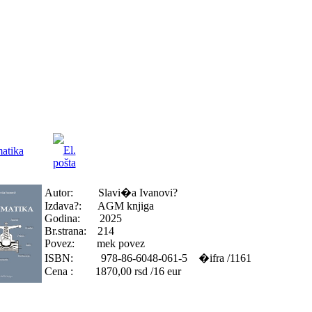
atika
Autor: Slavi�a Ivanovi?
Izdava?: AGM knjiga
Godina: 2025
Br.strana: 214
Povez: mek povez
ISBN: 978-86-6048-061-5 �ifra /1161
Cena : 1870,00 rsd /16 eur