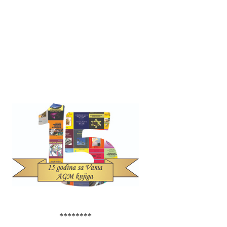
********