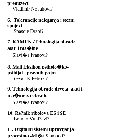
preduze?u
Vladimir Novakovi?
6. Tolerancije naleganja i stezni
spojevi
Spasoje Drapi?
7. KAMEN -Tehnologija obrade,
alati i ma�ine
Slavi�a Ivanovi?
8. Mali leksikon psiholo�ko-
psihijat.i pravnih pojm.
Stevan P. Petrovi?
9. Tehnologija obrade drveta, alati i
ma�ine za obradu
Slavi�a Ivanovi?
10
. Re?nik ribolova ES i SE
Branko Vuki?evi?
11. Digitalni sistemi upravljanja
procesima -
Mi�a Stamboli?