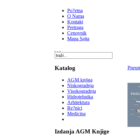
Po?etna
O Nama
Kontakt
Pretraga
Cenovnik
Mapa Sajta
Katalog
Pneum
AGM knjiga
Niskogradnja
Visokogradnja
Hidrotehnika
Arhitektura
Re?nici
Medicina
Izdanja AGM Knjige