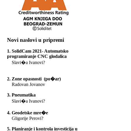
Novi naslovi u pripremi
1. SolidCam 2021- Automatsko
programiranje CNC glodalica
Slavi�a Ivanovi?
2. Zone opasnosti (po�ar)
Radovan Jovanov
3. Pneumatika
Slavi�a Ivanovi?
4. Geodetske mre�e
Gligorije Perovi?
5. Planiranje i kontrola investicija u