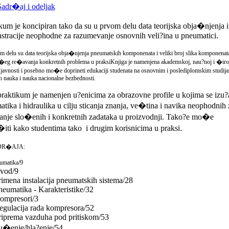
adr�aj i odeljak
kum je koncipiran tako da su u prvom delu data teorijska obja�njenja i
tracije neophodne za razumevanje osnovnih veli?ina u pneumatici.
 delu su data teorijska obja�njenja pneumatskih komponenata i veliki broj slika komponenat
k�eg re�avanja konkretnih problema u praksiKnjiga je namenjena akademskoj, nau?noj i �iro
 javnosti i posebno mo�e doprineti edukaciji studenata na osnovnim i poslediplomskim studij
ih nauka i nauka nacionalne bezbednosti.
raktikum je namenjen u?enicima za obrazovne profile u kojima se izu?
tika i hidraulika u cilju sticanja znanja, ve�tina i navika neophodnih 
anje slo�enih i konkretnih zadataka u proizvodnji. Tako?e mo�e
iti kako studentima tako i drugim korisnicima u praksi.
DR�AJA:
umatika/9
Uvod/9
rimena instalacija pneumatskih sistema/28
neumatika - Karakteristike/32
Kompresori/3
egulacija rada kompresora/52
riprema vazduha pod pritiskom/53
Su�enje/hla?enje/54