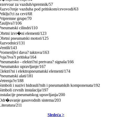
ezervoar za vazduh/spremnik/57
 Razvo?enje vazduha pod pritiskom/cevovodi/63
Priklju?ci za cevi/68
Pripremne grupe/70
Zauljiva?/106
Pneumatski cilindri/110
Obrtni izvr�ni elementi/123
Obrtni pneumatski motori/125
 Razvodnici/131
Ventili/143
Promenljivi dava? taktova/163
Poja?iva?i pritiska/164
Pneumatsko - elektri?ni pretvara? signala/166
Pneumatsko upravljanje/167
Elektri?ni i elektropneumatski elementi/174
Pneumatski alati/181
Vetrenja?e/188
Simboli i nazivi hidrauli?nih i pneumatskih komponenata/192
Simboli cevnih instalacija/197
Instalacije pneumatskog upravljanja/200
 Odr�avanje gasovodnih sistema/203
Literatura/211
Sledeća >