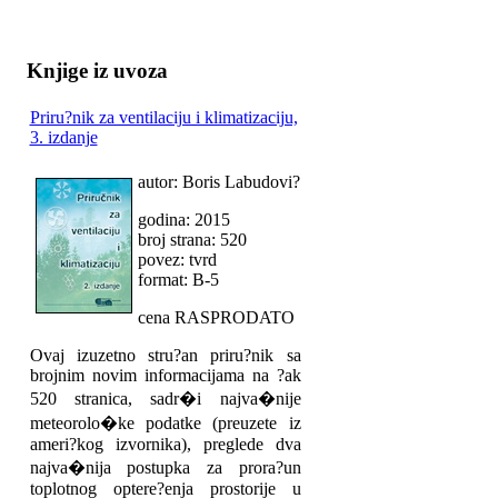
Knjige iz uvoza
Priru?nik za ventilaciju i klimatizaciju,
3. izdanje
autor: Boris Labudovi?
godina: 2015
broj strana: 520
povez: tvrd
format: B-5
cena RASPRODATO
Ovaj izuzetno stru?an priru?nik sa
brojnim novim informacijama na ?ak
520 stranica, sadr�i najva�nije
meteorolo�ke podatke (preuzete iz
ameri?kog izvornika), preglede dva
najva�nija postupka za prora?un
toplotnog optere?enja prostorije u