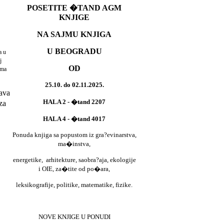
POSETITE �TAND AGM
KNJIGE
NA SAJMU KNJIGA
U BEOGRADU
a u
j
OD
ama
25.10. do 02.11.2025.
ava
HALA 2 - �tand 2207
za
HALA 4 - �tand 4017
Ponuda knjiga sa popustom iz gra?evinarstva,
ma�instva,
energetike,
arhitekture, saobra?aja, ekologije
i OIE, za�tite od po�ara,
leksikografije, politike, matematike, fizike.
NOVE KNJIGE U PONUDI