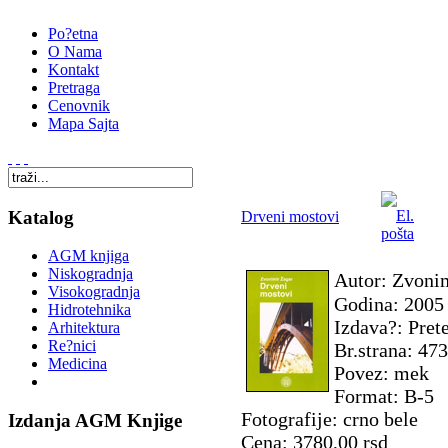
Po?etna
O Nama
Kontakt
Pretraga
Cenovnik
Mapa Sajta
Katalog
Drveni mostovi
AGM knjiga
Niskogradnja
Autor: Zvoni
Visokogradnja
Godina: 2005
Hidrotehnika
Izdava?: Pret
Arhitektura
Re?nici
Br.strana: 473
Medicina
Povez: mek
Format: B-5
Fotografije: crno bele
Izdanja AGM Knjige
Cena: 3780,00 rsd