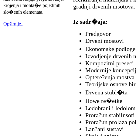
krojenja i monta�e pojedinih
gradnji drvenih msotova.
slo�enih elemenata.
Iz sadr�aja:
Opširnije...
Predgovor
Drveni mostovi
Ekonomske podloge 
Izvodjenje drvenih 
Kompozitni preseci
Modernije koncepcij
Optere?enja mostva
Teorijske osnove bir
Drvena stubi�ta
Howe re�etke
Ledobrani i ledolom
Prora?un stabilnsot
Prora?un prolaza po
Lan?ani sustavi