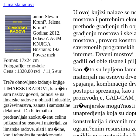
Limarski radovi
U ovoj knjizi nalaze se n
autor: Stevan
mostova i potrebnim eko
Kruni?, Jelena
prethode gradjenju tih ob
Kruni?
gradjenju mostova i skela
Godina: 2012.
Izdava?: AGM
mostova , provera kosnt
KNJIGA
savremenih programskih p
Br.strana: 192
internet. Drveni mostovi
Povez: mek
Format: 17x24 cm
gadili od oble tisane i pi
Fotografije: crno-bele
kao �to su lepljeno lamel
Cena : 1320.00 rsd / 11,5 eur
materijali na osnovu drvet
Tre?e obnovljeno izdanje knjige
spajanja, kombinacije dr
LIMARSKI RADOVI, kao �to
postupci sprezanja, kao i
sam naslov govori, odnosi se na
proizvodnje, CAD-CAM po
limarske radove u oblasti industrije,
in�enjerske mogu?nosti 
gra?evinarstva, zanata i samostalne
delatnosti. Da bi tematika
unapredjenja koja su dopr
predstavljala zaokru�enu celinu
konstrukcija i drvenih mo
prikazani su osnovni materijali za
ograni?enim resursima z
limarske radove, alati i ma�ine,
recikliranja materijala i 
kao i tehnologija projektovanja,