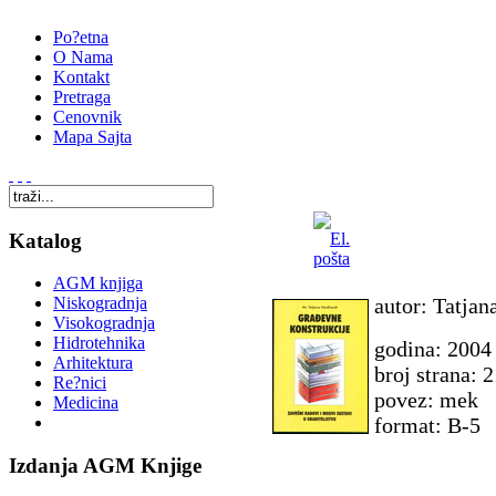
Po?etna
O Nama
Kontakt
Pretraga
Cenovnik
Mapa Sajta
Katalog
AGM knjiga
autor: Tatjan
Niskogradnja
Visokogradnja
Hidrotehnika
godina: 2004
Arhitektura
broj strana: 
Re?nici
povez: mek
Medicina
format: B-5
Izdanja AGM Knjige