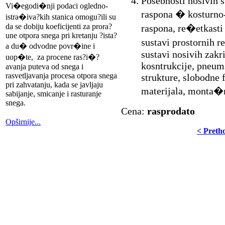
Posebnosti nosivih s
Vi�egodi�nji podaci ogledno-
raspona � kosturno-
istra�iva?kih stanica omogu?ili su
da se dobiju koeficijenti za prora?
raspona, re�etkasti 
une otpora snega pri kretanju ?ista?
sustavi prostornih 
a du� odvodne povr�ine i
sustavi nosivih zakr
uop�te, za procene ras?i�?
kosntrukcije, pneuma
avanja puteva od snega i
rasvetljavanja procesa otpora snega
strukture, slobodne 
pri zahvatanju, kada se javljaju
materijala, monta�
sabijanje, smicanje i rasturanje
snega.
Cena:
rasprodato
Opširnije...
< Preth