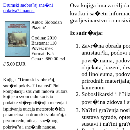
Ova knjiga ima za cilj da
Drumski saobra?aj sne�ni
pokriva? i nanosi
kratku i sa�etu informa
gradjevinarstvu i o nosi
Autor: Slobodan
Plazini?
Iz sadr�aja:
Godina: 2010
Br.strana: 110
Zavr�na obrada pod
Povez: mek
antistati?ki, podovi
Format: B-5
Cena : 660.00 rsd
povr�inama, podovi 
// 5,00 EUR
objekata, bazeni, d
od linoleuma, podovi
Knjiga ''Drumski saobra?aj,
prirodnih materijal
sne�ni pokriva? i nanosi'' ?ini
kamenom
kompilaciju stru?nih radova autora
Soboslikarski i li?il
koji je u svom radu koristio
povr�ina zidova i s
podatke vi�egodi�njih merenja i
ispitivanja uticaja meteorolo�kih
Na?ini gra?enja nos
parametara na drumski saobra?aj, u
sustava zgrade, opt
prvom redu, uticaja sne�nog
sustavi i na?ini gra?
pokriva?a i sne�nih nanosa.